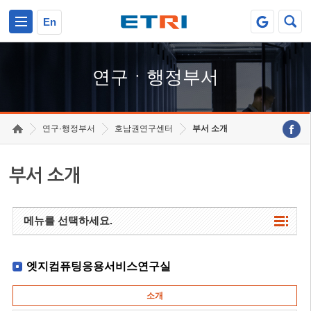
본문 바로가기
주요메뉴 바로가기
하단메뉴 바로가기
En
연구ㆍ행정부서
연구·행정부서
호남권연구센터
부서 소개
부서 소개
메뉴를 선택하세요.
엣지컴퓨팅응용서비스연구실
소개