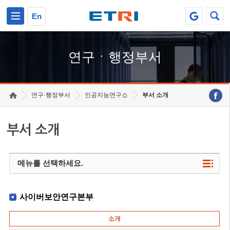
본문 바로가기
주요메뉴 바로가기
하단메뉴 바로가기
En
연구ㆍ행정부서
연구·행정부서
인공지능연구소
부서 소개
부서 소개
메뉴를 선택하세요.
사이버보안연구본부
소개