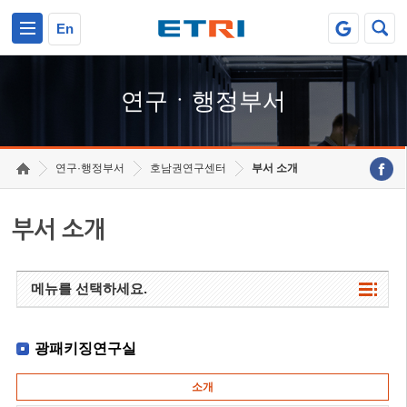
본문 바로가기
주요메뉴 바로가기
하단메뉴 바로가기
En
연구ㆍ행정부서
연구·행정부서
호남권연구센터
부서 소개
부서 소개
메뉴를 선택하세요.
광패키징연구실
소개