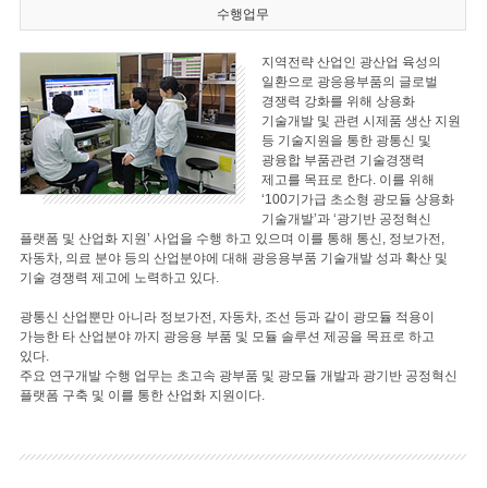
수행업무
지역전략 산업인 광산업 육성의
일환으로 광응용부품의 글로벌
경쟁력 강화를 위해 상용화
기술개발 및 관련 시제품 생산 지원
등 기술지원을 통한 광통신 및
광융합 부품관련 기술경쟁력
제고를 목표로 한다. 이를 위해
‘100기가급 초소형 광모듈 상용화
기술개발’과 ‘광기반 공정혁신
플랫폼 및 산업화 지원’ 사업을 수행 하고 있으며 이를 통해 통신, 정보가전,
자동차, 의료 분야 등의 산업분야에 대해 광응용부품 기술개발 성과 확산 및
기술 경쟁력 제고에 노력하고 있다.
광통신 산업뿐만 아니라 정보가전, 자동차, 조선 등과 같이 광모듈 적용이
가능한 타 산업분야 까지 광응용 부품 및 모듈 솔루션 제공을 목표로 하고
있다.
주요 연구개발 수행 업무는 초고속 광부품 및 광모듈 개발과 광기반 공정혁신
플랫폼 구축 및 이를 통한 산업화 지원이다.