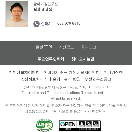
광패키징연구실
실장 권상진
062-970-6599
연락처
클린ETRI
e-신문고
공익신고
주요업무연락처
찾아오시는길
개인정보처리방침
이해하기 쉬운 개인정보처리방침
저작권정책
영상정보처리기기 운영ㆍ관리 방침
부설연구소공고
(34129) 대전광역시 유성구 가정로 218, TEL
1466-38
Electronics and Telecommunications Research Institute.
All rights reserved.
본 홈페이지에 게시된 이메일 주소가 자동수집되는 것을 거부하며, 이를 위반시
정보통신망법에 의해 처벌됨을 유념하시기 바랍니다.