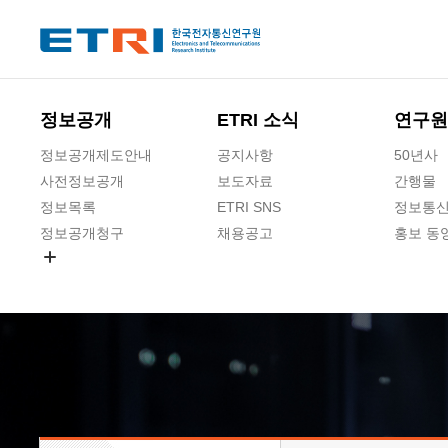
본문 바로가기
주요메뉴 바로가기
하단메뉴 바로가기
정보공개
ETRI 소식
연구원
정보공개제도안내
공지사항
50년사
사전정보공개
보도자료
간행물
정보목록
ETRI SNS
정보통신
정보공개청구
채용공고
홍보 동
경영공시
공공데이터개방
사업실명제