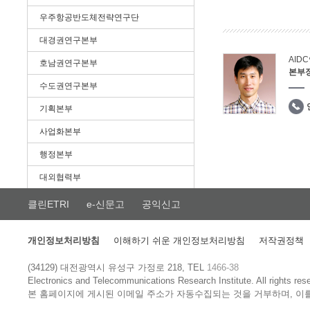
우주항공반도체전략연구단
대경권연구본부
AID
호남권연구본부
본부
수도권연구본부
기획본부
사업화본부
행정본부
대외협력부
클린ETRI
e-신문고
공익신고
개인정보처리방침
이해하기 쉬운 개인정보처리방침
저작권정책
(34129) 대전광역시 유성구 가정로 218, TEL
1466-38
Electronics and Telecommunications Research Institute.
All rights res
본 홈페이지에 게시된 이메일 주소가 자동수집되는 것을 거부하며, 이