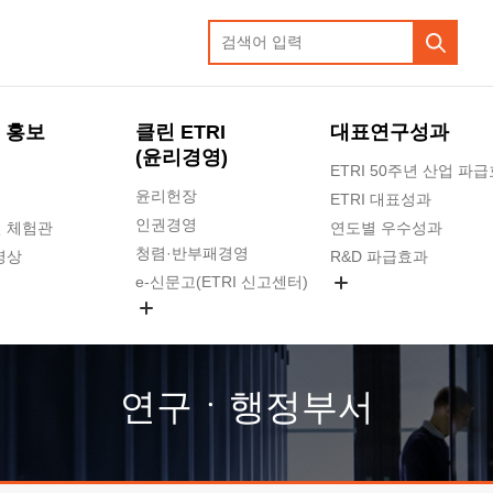
 홍보
클린 ETRI
대표연구성과
(윤리경영)
ETRI 50주년 산업 파
윤리헌장
ETRI 대표성과
인권경영
 체험관
연도별 우수성과
청렴·반부패경영
영상
R&D 파급효과
e-신문고(ETRI 신고센터)
지식공유플랫폼
공익신고
청렴포털 신고
고객의소리
연구ㆍ행정부서
수의계약 현황
부패징계 현황
감사결과공개