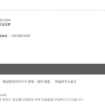
C연구본부
장 김강호
042-860-6226
연락처
영상정보처리기기 운영ㆍ관리 방침
부설연구소공고
erved.
를 위반시 정보통신망법에 의해 처벌됨을 유념하시기 바랍니다.