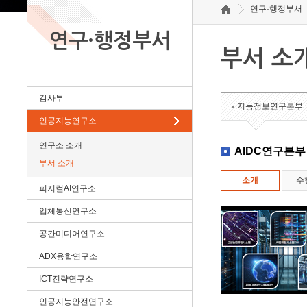
연구·행정부서
연구·행정부서
부서 소
감사부
지능정보연구본부
인공지능연구소
연구소 소개
AIDC연구본부
부서 소개
소개
수
피지컬AI연구소
입체통신연구소
공간미디어연구소
ADX융합연구소
ICT전략연구소
인공지능안전연구소