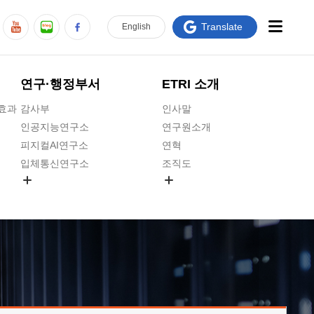
Translate
En
glish
연구·행정부서
ETRI 소개
급효과
감사부
인사말
인공지능연구소
연구원소개
피지컬AI연구소
연혁
입체통신연구소
조직도
공간미디어연구소
기타 공개정보
ADX융합연구소
원규 제·개정 예고
ICT전략연구소
연구원 고객헌장
인공지능안전연구소
ETRI CI
우주항공반도체전략연구단
주요업무연락처
대경권연구본부
찾아오시는길
호남권연구본부