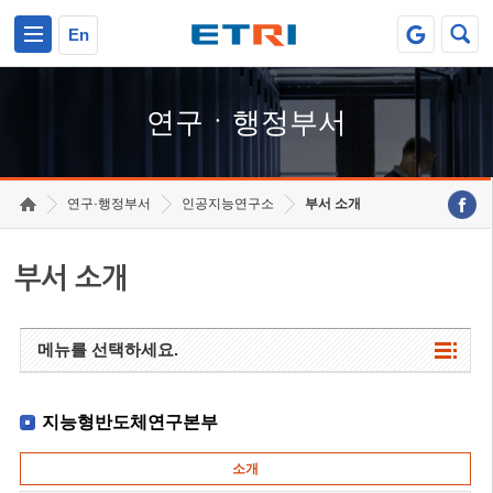
본문 바로가기
주요메뉴 바로가기
하단메뉴 바로가기
En
연구ㆍ행정부서
연구·행정부서
인공지능연구소
부서 소개
부서 소개
메뉴를 선택하세요.
지능형반도체연구본부
소개