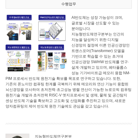
수행업무
AI반도체는 성장 가능성이 크며,
글로벌 시장을 선도할 수 있는
분야입니다.
지능형반도체연구본부는 인간의
지능을 달성하기 위한 디지털
신경망의 절정에 이른 인공신경망인
트랜스포머(Transformer) 모델을
기반으로 학습할 수 있는 초거대
인공신경망 SW/HW 반도체를 연구·
설계·개발하고 있으며, 페타플롭스
성능 기가바이트급 메모리 융합 NM-
PIM 프로세서 반도체 원천기술 확보를 목표로 연구하고 있습니다. 또한,
기존의 폰노이만 컴퓨팅 한계를 극복하기 위해 메모리와 연산 기능이 융합된
뇌신경망을 모사하여 초저전력·초고성능 병렬 연산이 가능한 뉴로모픽 컴퓨팅
원천기술 개발과 초저전력 RISC-V 엣지프로세서 및 생체, 물체 및 공간탐지
센싱 반도체 기술을 확보하고 고도화 및 산업화를 추진하고 있으며, 새로운
양자컴퓨팅의 제어 반도체 원천 기술에도 관심을 갖고 있습니다.
지능형반도체연구본부