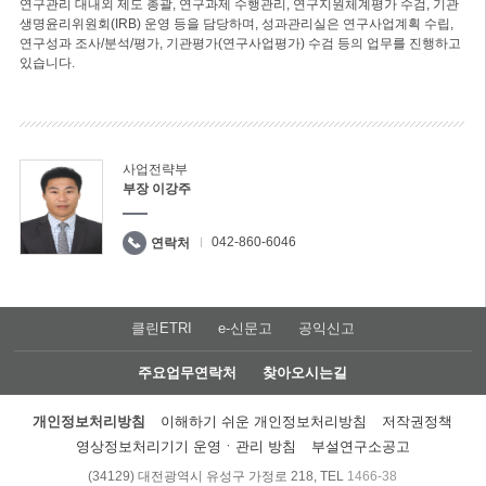
연구관리 대내외 제도 총괄, 연구과제 수행관리, 연구지원체계평가 수검, 기관
생명윤리위원회(IRB) 운영 등을 담당하며, 성과관리실은 연구사업계획 수립,
연구성과 조사/분석/평가, 기관평가(연구사업평가) 수검 등의 업무를 진행하고
있습니다.
사업전략부
부장 이강주
042-860-6046
연락처
클린ETRI
e-신문고
공익신고
주요업무연락처
찾아오시는길
개인정보처리방침
이해하기 쉬운 개인정보처리방침
저작권정책
영상정보처리기기 운영ㆍ관리 방침
부설연구소공고
(34129) 대전광역시 유성구 가정로 218, TEL
1466-38