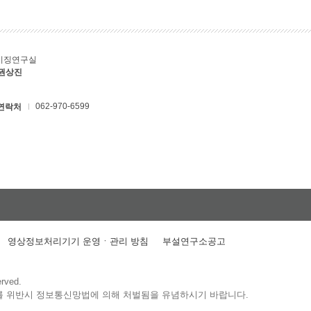
키징연구실
 권상진
062-970-6599
연락처
영상정보처리기기 운영ㆍ관리 방침
부설연구소공고
erved.
를 위반시 정보통신망법에 의해 처벌됨을 유념하시기 바랍니다.