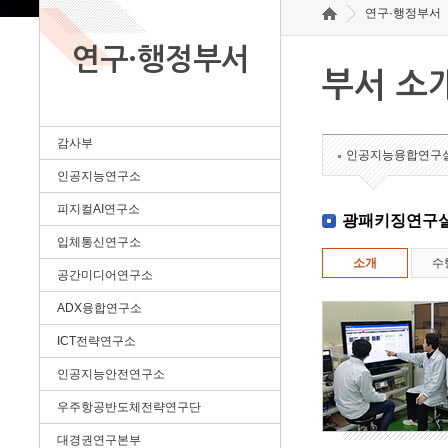
연구·행정부서
연구·행정부서
부서 소
감사부
인공지능융합연구
인공지능연구소
피지컬AI연구소
광패키징연구
입체통신연구소
소개
수
공간미디어연구소
ADX융합연구소
ICT전략연구소
인공지능안전연구소
우주항공반도체전략연구단
대경권연구본부