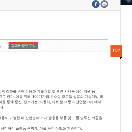
수도권연구본부
기획본부
사업화본부
행정본부
대외협력부
실
광패키징연구실
TOP
력 강화를 위해 상용화 기술개발 및 관련 시제품 생산 지원 등
 한다. 이를 위해 ‘100기가급 초소형 광모듈 상용화 기술개발’과
이를 통해 통신, 정보가전, 자동차, 의료 분야 등의 산업분야에 대해
다.
적용이 가능한 타 산업분야 까지 광응용 부품 및 모듈 솔루션 제공을
 공정혁신 플랫폼 구축 및 이를 통한 산업화 지원이다.