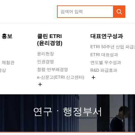
 홍보
클린 ETRI
대표연구성과
(윤리경영)
ETRI 50주년 산업 파
윤리헌장
ETRI 대표성과
인권경영
 체험관
연도별 우수성과
청렴·반부패경영
영상
R&D 파급효과
e-신문고(ETRI 신고센터)
지식공유플랫폼
공익신고
청렴포털 신고
고객의소리
연구ㆍ행정부서
수의계약 현황
부패징계 현황
감사결과공개