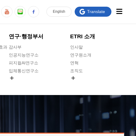
Translate
En
glish
연구·행정부서
ETRI 소개
급효과
감사부
인사말
인공지능연구소
연구원소개
피지컬AI연구소
연혁
입체통신연구소
조직도
공간미디어연구소
기타 공개정보
ADX융합연구소
원규 제·개정 예고
ICT전략연구소
연구원 고객헌장
인공지능안전연구소
ETRI CI
우주항공반도체전략연구단
주요업무연락처
대경권연구본부
찾아오시는길
호남권연구본부