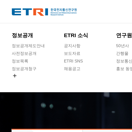
본문 바로가기
주요메뉴 바로가기
하단메뉴 바로가기
정보공개
ETRI 소식
연구원
정보공개제도안내
공지사항
50년사
사전정보공개
보도자료
간행물
정보목록
ETRI SNS
정보통신
정보공개청구
채용공고
홍보 동
경영공시
공공데이터개방
사업실명제