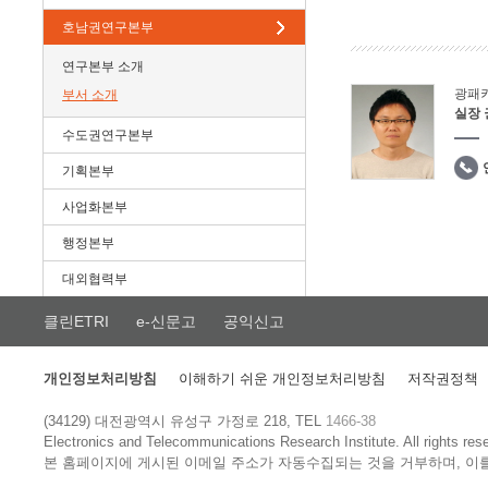
호남권연구본부
연구본부 소개
광패
부서 소개
실장
수도권연구본부
기획본부
사업화본부
행정본부
대외협력부
클린ETRI
e-신문고
공익신고
개인정보처리방침
이해하기 쉬운 개인정보처리방침
저작권정책
(34129) 대전광역시 유성구 가정로 218, TEL
1466-38
Electronics and Telecommunications Research Institute.
All rights res
본 홈페이지에 게시된 이메일 주소가 자동수집되는 것을 거부하며, 이