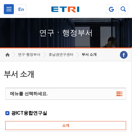
본문 바로가기
주요메뉴 바로가기
하단메뉴 바로가기
En
연구ㆍ행정부서
연구·행정부서
호남권연구센터
부서 소개
부서 소개
메뉴를 선택하세요.
광ICT융합연구실
소개