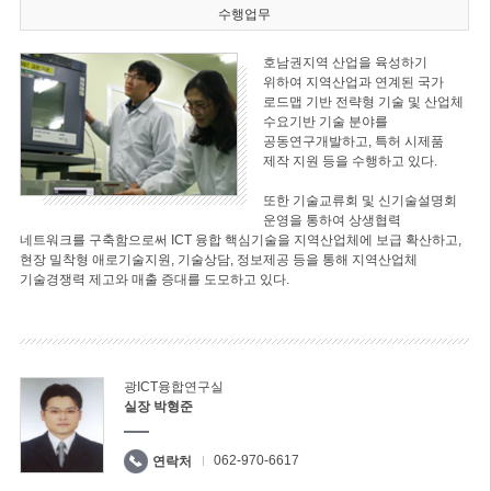
수행업무
호남권지역 산업을 육성하기
위하여 지역산업과 연계된 국가
로드맵 기반 전략형 기술 및 산업체
수요기반 기술 분야를
공동연구개발하고, 특허 시제품
제작 지원 등을 수행하고 있다.
또한 기술교류회 및 신기술설명회
운영을 통하여 상생협력
네트워크를 구축함으로써 ICT 융합 핵심기술을 지역산업체에 보급 확산하고,
현장 밀착형 애로기술지원, 기술상담, 정보제공 등을 통해 지역산업체
기술경쟁력 제고와 매출 증대를 도모하고 있다.
광ICT융합연구실
실장 박형준
062-970-6617
연락처