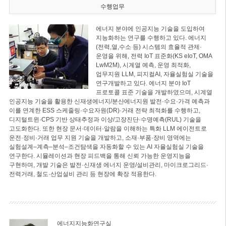
수행업무
에너지 분야에 인공지능 기술을 도입하여
지능화하는 연구를 수행하고 있다. 에너지
(전력,열,수소 등) 시스템의 효율적 관제·
운영을 위해, 전력 IoT 표준화(KS eIoT, OMA
LwM2M), 시계열 예측, 운영 최적화,
업무지원 LLM, 피지컬AI, 자율실험실 기술을
연구개발하고 있다. 에너지 분야 IoT
프로토콜 표준 기술을 개발하였으며, 시계열
인공지능 기술을 활용한 신재생에너지/분산에너지원 발전·수요·가격 예측과
이를 연계한 ESS 스케줄링·수요자원(DR)·거래 전략 최적화를 수행하고,
디지털트윈·CPS 기반 상태추정과 이상/고장진단·수명예측(RUL) 기술을
고도화한다. 또한 현장 문서·데이터·알람을 이해하는 특화 LLM 에이전트로
운전·정비·거래 업무 지원 기술을 개발하고, 소재·부품·장비 영역에는
실험설계–계측–분석–조건탐색을 자동화할 수 있는 AI 자율실험실 기술을
연구한다. 시뮬레이션과 현장 피드백을 통해 신뢰 가능한 운영지능을
구현하며, 개발 기술은 발전·신재생 에너지 운영/설비관리, 마이크로그리드·
전력거래, 철도·산업설비 관리 등 현장에 확장 적용한다.
에너지지능화연구실