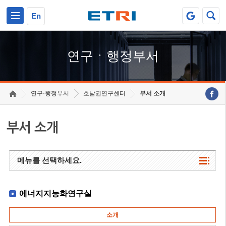
본문 바로가기
주요메뉴 바로가기
하단메뉴 바로가기
En
연구ㆍ행정부서
연구·행정부서
호남권연구센터
부서 소개
부서 소개
메뉴를 선택하세요.
에너지지능화연구실
소개