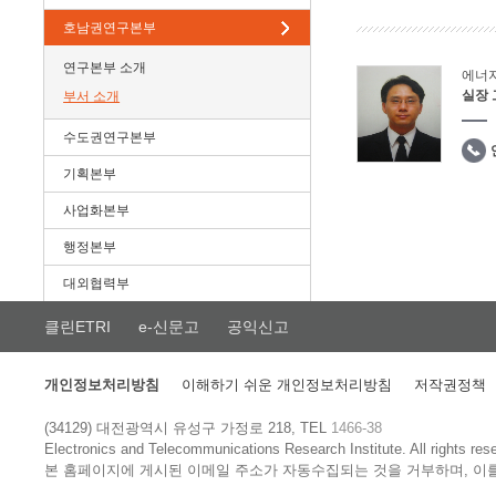
호남권연구본부
연구본부 소개
에너
실장
부서 소개
수도권연구본부
기획본부
사업화본부
행정본부
대외협력부
클린ETRI
e-신문고
공익신고
개인정보처리방침
이해하기 쉬운 개인정보처리방침
저작권정책
(34129) 대전광역시 유성구 가정로 218, TEL
1466-38
Electronics and Telecommunications Research Institute.
All rights res
본 홈페이지에 게시된 이메일 주소가 자동수집되는 것을 거부하며, 이