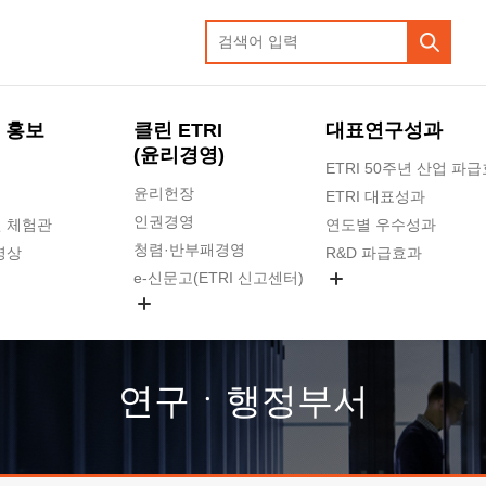
 홍보
클린 ETRI
대표연구성과
(윤리경영)
ETRI 50주년 산업 파
윤리헌장
ETRI 대표성과
인권경영
 체험관
연도별 우수성과
청렴·반부패경영
영상
R&D 파급효과
e-신문고(ETRI 신고센터)
지식공유플랫폼
공익신고
청렴포털 신고
고객의소리
연구ㆍ행정부서
수의계약 현황
부패징계 현황
감사결과공개