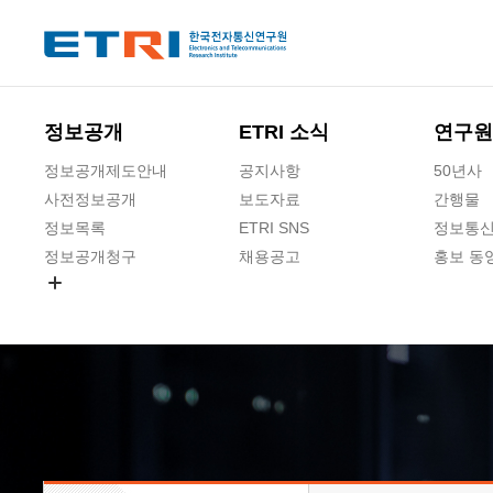
본문 바로가기
주요메뉴 바로가기
하단메뉴 바로가기
정보공개
ETRI 소식
연구원
정보공개제도안내
공지사항
50년사
사전정보공개
보도자료
간행물
정보목록
ETRI SNS
정보통신
정보공개청구
채용공고
홍보 동
경영공시
공공데이터개방
사업실명제