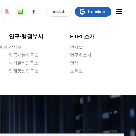
Translate
En
glish
연구·행정부서
ETRI 소개
급효과
감사부
인사말
인공지능연구소
연구원소개
피지컬AI연구소
연혁
입체통신연구소
조직도
공간미디어연구소
기타 공개정보
ADX융합연구소
원규 제·개정 예고
ICT전략연구소
연구원 고객헌장
인공지능안전연구소
ETRI CI
우주항공반도체전략연구단
주요업무연락처
대경권연구본부
찾아오시는길
호남권연구본부