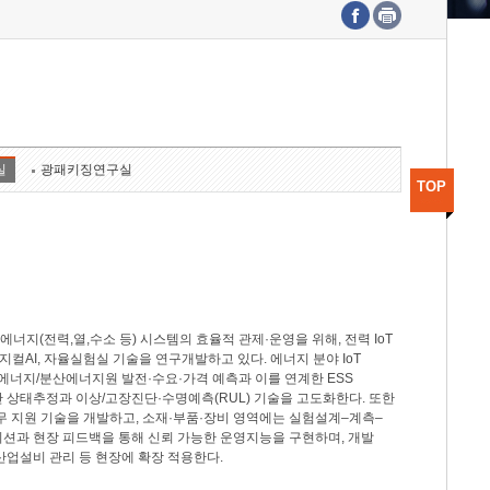
수도권연구본부
기획본부
사업화본부
행정본부
대외협력부
실
광패키징연구실
TOP
지(전력,열,수소 등) 시스템의 효율적 관제·운영을 위해, 전력 IoT
M, 피지컬AI, 자율실험실 기술을 연구개발하고 있다. 에너지 분야 IoT
너지/분산에너지원 발전·수요·가격 예측과 이를 연계한 ESS
반 상태추정과 이상/고장진단·수명예측(RUL) 기술을 고도화한다. 또한
무 지원 기술을 개발하고, 소재·부품·장비 영역에는 실험설계–계측–
이션과 현장 피드백을 통해 신뢰 가능한 운영지능을 구현하며, 개발
산업설비 관리 등 현장에 확장 적용한다.