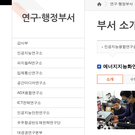
연구·행정부서
연구·행정부서
부서 소
감사부
인공지능융합연구
인공지능연구소
피지컬AI연구소
에너지지능화
입체통신연구소
소개
수
공간미디어연구소
ADX융합연구소
ICT전략연구소
인공지능안전연구소
우주항공반도체전략연구단
대경권연구본부