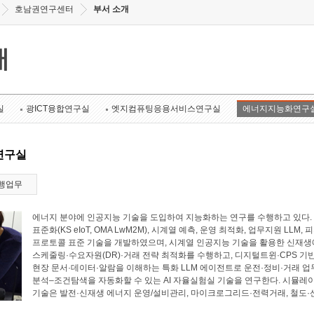
호남권연구센터
부서 소개
개
실
광ICT융합연구실
엣지컴퓨팅응용서비스연구실
에너지지능화연구
연구실
행업무
에너지 분야에 인공지능 기술을 도입하여 지능화하는 연구를 수행하고 있다. 에너
표준화(KS eIoT, OMA LwM2M), 시계열 예측, 운영 최적화, 업무지원 LL
프로토콜 표준 기술을 개발하였으며, 시계열 인공지능 기술을 활용한 신재생에
스케줄링·수요자원(DR)·거래 전략 최적화를 수행하고, 디지털트윈·CPS 기
현장 문서·데이터·알람을 이해하는 특화 LLM 에이전트로 운전·정비·거래 업
분석–조건탐색을 자동화할 수 있는 AI 자율실험실 기술을 연구한다. 시뮬레
기술은 발전·신재생 에너지 운영/설비관리, 마이크로그리드·전력거래, 철도·