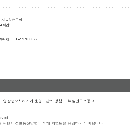
지지능화연구실
 고석갑
062-970-6677
연락처
영상정보처리기기 운영ㆍ관리 방침
부설연구소공고
erved.
를 위반시 정보통신망법에 의해 처벌됨을 유념하시기 바랍니다.