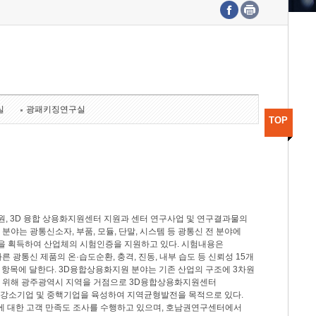
수도권연구본부
기획본부
사업화본부
행정본부
대외협력부
실
광패키징연구실
TOP
, 3D 융합 상용화지원센터 지원과 센터 연구사업 및 연구결과물의
분야는 광통신소자, 부품, 모듈, 단말, 시스템 등 광통신 전 분야에
을 획득하여 산업체의 시험인증을 지원하고 있다. 시험내용은
제시험규격에 따른 광통신 제품의 온·습도순환, 충격, 진동, 내부 습도 등 신뢰성 15개
2개 항목에 달한다. 3D융합상용화지원 분야는 기존 산업의 구조에 3차원
을 위해 광주광역시 지역을 거점으로 3D융합상용화지원센터
 강소기업 및 중핵기업을 육성하여 지역균형발전을 목적으로 있다.
활동에 대한 고객 만족도 조사를 수행하고 있으며, 호남권연구센터에서