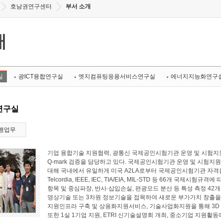
호남권연구센터
부서 소개
개
실
광ICT융합연구실
엣지컴퓨팅응용서비스연구실
에너지지능화연구
연구실
행업무
기업 융합기술 지원협력, 광통신 국제공인시험기관 운영 및 시험지원
Q-mark 검증을 담당하고 있다. 국제공인시험기관 운영 및 시험지원 
대해 국내에서 유일하게 미국 A2LA로부터 국제공인시험기관 자격
Telcordia, IEEE, IEC, TIA/EIA, MIL-STD 등 66개 국
항목 및 중심파장, 반사·삽입손실, 편광모드 분산 등 특성 측정 4
영상기술 또는 3차원 정보기술을 접목하여 새로운 부가가치 창출
지원인프라 구축 및 상용화지원서비스, 기술사업화지원을 통해 3D
또한 1실 1기업 지원, ETRI 신기술설명회 개최, 중소기업 지원