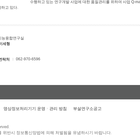
수행하고 있는 연구개발 사업에 대한 품질관리를 위하여 사업 Q-ma
행하고 있다.
지능융합연구실
 이세형
062-970-6596
연락처
영상정보처리기기 운영ㆍ관리 방침
부설연구소공고
erved.
를 위반시 정보통신망법에 의해 처벌됨을 유념하시기 바랍니다.