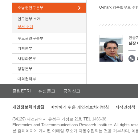
Q-mark 검증업무도 수
호남권연구본부
연구본부 소개
부서 소개
인공
수도권연구본부
실장
기획본부
사업화본부
행정본부
대외협력부
클린ETRI
e-신문고
공익신고
개인정보처리방침
이해하기 쉬운 개인정보처리방침
저작권정책
(34129) 대전광역시 유성구 가정로 218, TEL
1466-38
Electronics and Telecommunications Research Institute.
All rights res
본 홈페이지에 게시된 이메일 주소가 자동수집되는 것을 거부하며, 이