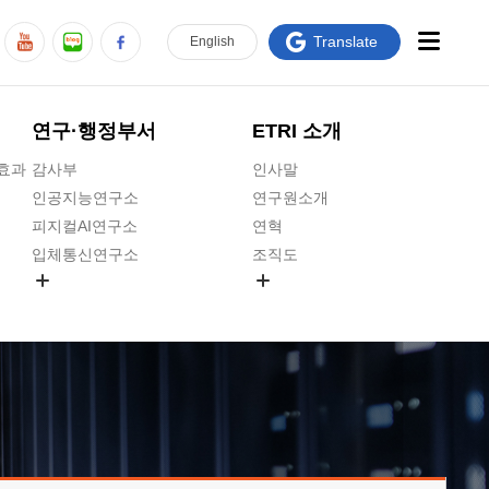
Translate
En
glish
연구·행정부서
ETRI 소개
급효과
감사부
인사말
인공지능연구소
연구원소개
피지컬AI연구소
연혁
입체통신연구소
조직도
공간미디어연구소
기타 공개정보
ADX융합연구소
원규 제·개정 예고
ICT전략연구소
연구원 고객헌장
인공지능안전연구소
ETRI CI
우주항공반도체전략연구단
주요업무연락처
대경권연구본부
찾아오시는길
호남권연구본부