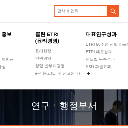
 홍보
클린 ETRI
대표연구성과
(윤리경영)
ETRI 50주년 산업 파
윤리헌장
ETRI 대표성과
인권경영
 체험관
연도별 우수성과
청렴·반부패경영
영상
R&D 파급효과
e-신문고(ETRI 신고센터)
지식공유플랫폼
공익신고
청렴포털 신고
고객의소리
연구ㆍ행정부서
수의계약 현황
부패징계 현황
감사결과공개