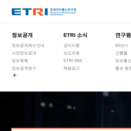
본문 바로가기
주요메뉴 바로가기
하단메뉴 바로가기
정보공개
ETRI 소식
연구원
정보공개제도안내
공지사항
50년사
사전정보공개
보도자료
간행물
정보목록
ETRI SNS
정보통신
정보공개청구
채용공고
홍보 동
경영공시
공공데이터개방
사업실명제