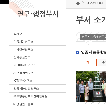
연구·행정부서
연구·행정부서
부서 소
감사부
인공지능융합연구
인공지능연구소
피지컬AI연구소
인공지능융합
입체통신연구소
소개
수
공간미디어연구소
ADX융합연구소
ICT전략연구소
인공지능안전연구소
우주항공반도체전략연구단
대경권연구본부