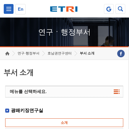
본문 바로가기
주요메뉴 바로가기
하단메뉴 바로가기
En
연구ㆍ행정부서
연구·행정부서
호남권연구센터
부서 소개
부서 소개
메뉴를 선택하세요.
광패키징연구실
소개