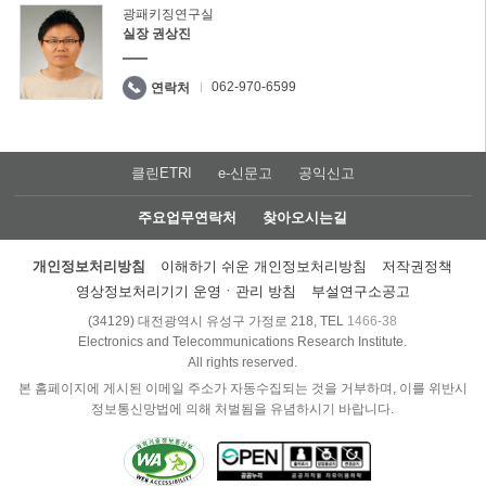
광패키징연구실
실장 권상진
062-970-6599
연락처
클린ETRI
e-신문고
공익신고
주요업무연락처
찾아오시는길
개인정보처리방침
이해하기 쉬운 개인정보처리방침
저작권정책
영상정보처리기기 운영ㆍ관리 방침
부설연구소공고
(34129) 대전광역시 유성구 가정로 218, TEL
1466-38
Electronics and Telecommunications Research Institute.
All rights reserved.
본 홈페이지에 게시된 이메일 주소가 자동수집되는 것을 거부하며, 이를 위반시
정보통신망법에 의해 처벌됨을 유념하시기 바랍니다.