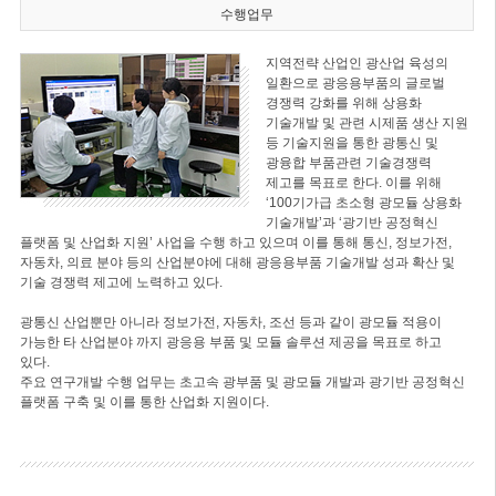
수행업무
지역전략 산업인 광산업 육성의
일환으로 광응용부품의 글로벌
경쟁력 강화를 위해 상용화
기술개발 및 관련 시제품 생산 지원
등 기술지원을 통한 광통신 및
광융합 부품관련 기술경쟁력
제고를 목표로 한다. 이를 위해
‘100기가급 초소형 광모듈 상용화
기술개발’과 ‘광기반 공정혁신
플랫폼 및 산업화 지원’ 사업을 수행 하고 있으며 이를 통해 통신, 정보가전,
자동차, 의료 분야 등의 산업분야에 대해 광응용부품 기술개발 성과 확산 및
기술 경쟁력 제고에 노력하고 있다.
광통신 산업뿐만 아니라 정보가전, 자동차, 조선 등과 같이 광모듈 적용이
가능한 타 산업분야 까지 광응용 부품 및 모듈 솔루션 제공을 목표로 하고
있다.
주요 연구개발 수행 업무는 초고속 광부품 및 광모듈 개발과 광기반 공정혁신
플랫폼 구축 및 이를 통한 산업화 지원이다.