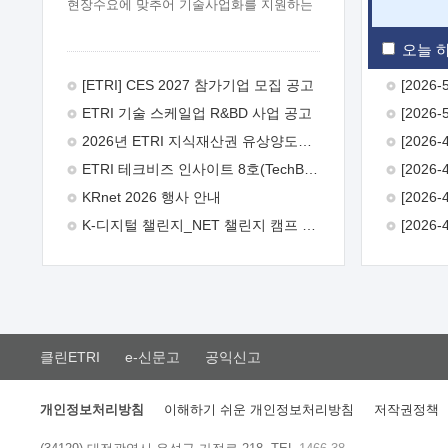
현장수요에 맞추어 기술사업화를 지원하는
『연구인력 현장지원』프로그램을
운영하고 있습니다.이에 연구인력의 지원을
오늘 하
희망하는 중소.중견기업에서는 신청하여
주시기 바랍니다.
2026년 8월
[ETRI] CES 2027 참가기업 모집 공고
한국전자통신연구원장
1. 추진개요

ETRI 기술 스케일업 R&BD 사업 공고
추진목적: ETRI 인력을 기업현장에 파견.
기술지원을 실시함으로써 ETRI 개발기술의
2026년 ETRI 지식재산권 유상양도계약 수요조사 공고
사업화를 지원하여 사업화성과를
ETRI 테크비즈 인사이트 8호(TechBiz Insight Vol.8) 발간
극대화하고, 지원기업을 강견기업으로
육성하고자 함.
 신청자격: ETRI
KRnet 2026 행사 안내
협력기업 및 일반 ICT 중소기업* 협력기업:
K-디지털 챌린지_NET 챌린지 캠프 시즌13 안내
ETRI 창업/연구소기업, 기술이전/출자기업
등 ETRI 개발기술을 사업화하고자 하는
기업
 파견기간: 1년 이상 [최대 3년까지
연속지원 가능]* 연속지원은 지원완료
시점에서 당해 지원실적과 차기 지원계획을
평가하여 결정
 기업부담: 연구인력
연봉기준 30 ~ 40%* (1년차) 연봉의 30%,
클린ETRI
e-신문고
공익신고
(2 ~ 3년차) 연봉의 40%
 추진일정(1)
희망기업 신청/접수(2)희망인력-희망기업
매칭(3)현장조사/ 선정(심의)(4)협약체결
개인정보처리방침
이해하기 쉬운 개인정보처리방침
저작권정책
(5)기업파견8월 3일 ~ 14일
8월 17일 ~
26일
9월초순
9월 중순
10월 이후*