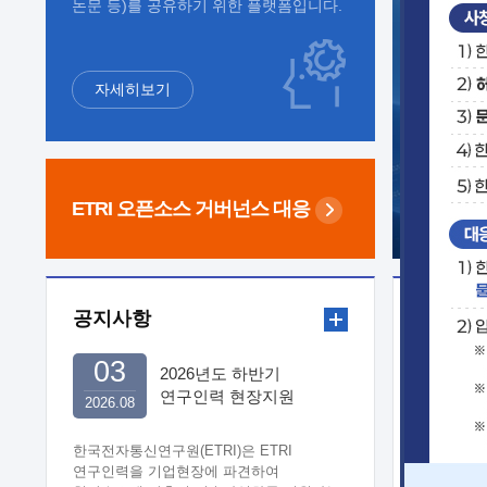
논문 등)를 공유하기 위한 플랫폼입니다.
자세히보기
ETRI 오픈소스
거버넌스 대응
공지사항
보도자
03
2026년도 하반기
연구인력 현장지원
2026.08
희망기업 신청/접수
한국전자통신연구원(ETRI)은 ETRI
연구인력을 기업현장에 파견하여