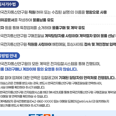
료
기술사업화플랫폼/기술
기술예고
중소기
보유특허
이전가
융합기술연구생산센터
반도