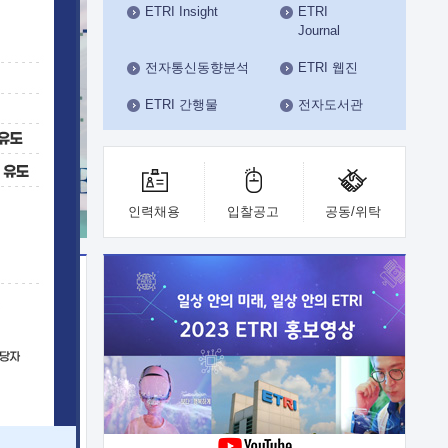
ETRI Insight
ETRI
수도권연구본부
Journal
기획본부
사업화본부
전자통신동향분석
ETRI 웹진
행정본부
ETRI 간행물
전자도서관
대외협력부
인력채용
입찰공고
공동/위탁
이전
업 지원
능 기술
체실험실