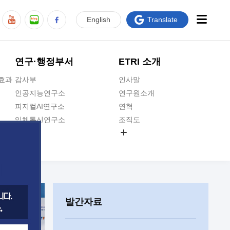
En
glish
Translate
연구·행정부서
ETRI 소개
급효과
감사부
인사말
인공지능연구소
연구원소개
피지컬AI연구소
연혁
입체통신연구소
조직도
공간미디어연구소
기타 공개정보
ADX융합연구소
원규 제·개정 예고
ICT전략연구소
연구원 고객헌장
인공지능안전연구소
ETRI CI
우주항공반도체전략연구단
주요업무연락처
발간자료
대경권연구본부
찾아오시는길
호남권연구본부