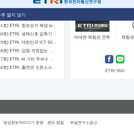
[2026-52호] ETRI, ITU-T 자율주행차 국제표준화 주도한다
루 열지 않기
[2026-51호] ETRI, 항로표지 해양 IoT 무선통신체계 개발 나선다
[2026-50호] ETRI, 생체신호 압축기술 국제표준 채택...의료 AI 시대 연다
비대면
체험관 견학
체험관
[2026-49호] ETRI, 대한민국 ICT 50년 역사를 담은 온라인 50년사 공개
[2026-48호] ETRI, 감염 걱정없는 공중 터치 인터페이스 시대 연다
[2026-47호] ETRI, AI 기반 주파수 예측기술 국제표준 이끌어
[2026-46호] ETRI, 출연연 오픈소스 협의체 '범출연연'으로 확대 운영
ETRI SNS
영상정보처리기기 운영ㆍ관리 방침
부설연구소공고