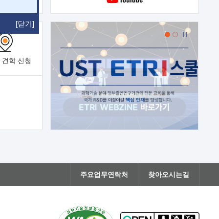
[닫기]
 견학
신청
주요업무연락처
찾아오시는길