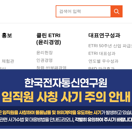
 홍보
클린 ETRI
대표연구성과
(윤리경영)
ETRI 50주년 산업 파
윤리헌장
ETRI 대표성과
인권경영
 체험관
연도별 우수성과
청렴·반부패경영
영상
R&D 파급효과
e-신문고(ETRI 신고센터)
지식공유플랫폼
공익신고
청렴포털 신고
고객의소리
수의계약 현황
부패징계 현황
감사결과공개