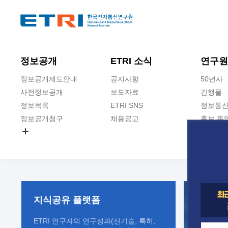
본문 바로가기
주요메뉴 바로가기
정보공개
ETRI 소식
연구원
정보공개제도안내
공지사항
50년사
사전정보공개
보도자료
간행물
정보목록
ETRI SNS
정보통신
정보공개청구
채용공고
홍보 동
경영공시
공공데이터개방
사업실명제
지식공유
플랫폼
ETRI 연구자의 연구성과(신기술, 특허,