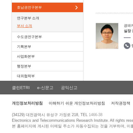
호남권연구본부
연구본부 소개
광패
부서 소개
실장
수도권연구본부
기획본부
사업화본부
행정본부
대외협력부
클린ETRI
e-신문고
공익신고
개인정보처리방침
이해하기 쉬운 개인정보처리방침
저작권정책
(34129) 대전광역시 유성구 가정로 218, TEL
1466-38
Electronics and Telecommunications Research Institute.
All rights res
본 홈페이지에 게시된 이메일 주소가 자동수집되는 것을 거부하며, 이