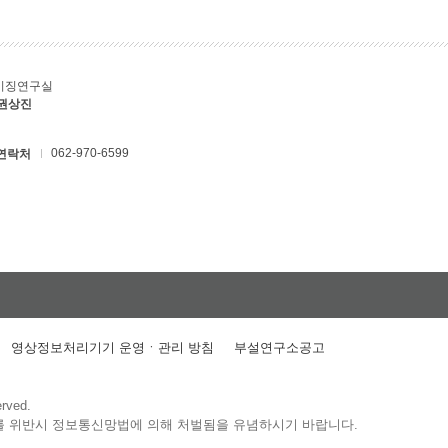
키징연구실
 권상진
062-970-6599
연락처
영상정보처리기기 운영ㆍ관리 방침
부설연구소공고
erved.
를 위반시 정보통신망법에 의해 처벌됨을 유념하시기 바랍니다.