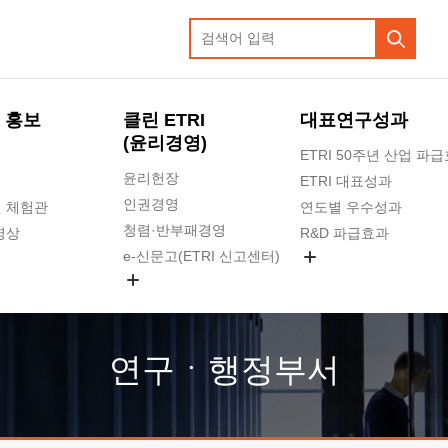
 홍보
클린 ETRI
대표연구성과
(윤리경영)
ETRI 50주년 산업 파
윤리헌장
ETRI 대표성과
인권경영
 체험관
연도별 우수성과
청렴·반부패경영
영상
R&D 파급효과
e-신문고(ETRI 신고센터)
지식공유플랫폼
공익신고
청렴포털 신고
고객의소리
연구ㆍ행정부서
수의계약 현황
부패징계 현황
감사결과공개