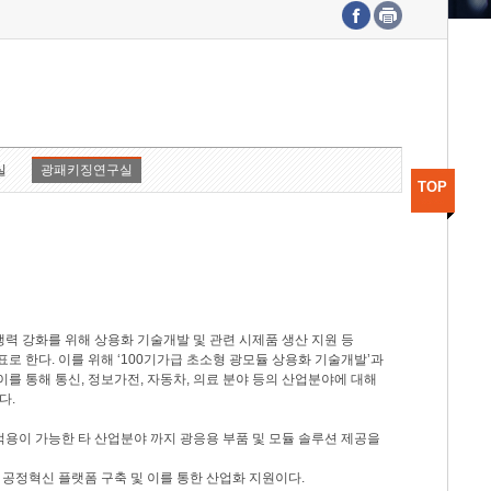
수도권연구본부
기획본부
사업화본부
행정본부
대외협력부
실
광패키징연구실
TOP
력 강화를 위해 상용화 기술개발 및 관련 시제품 생산 지원 등
 한다. 이를 위해 ‘100기가급 초소형 광모듈 상용화 기술개발’과
이를 통해 통신, 정보가전, 자동차, 의료 분야 등의 산업분야에 대해
다.
적용이 가능한 타 산업분야 까지 광응용 부품 및 모듈 솔루션 제공을
 공정혁신 플랫폼 구축 및 이를 통한 산업화 지원이다.