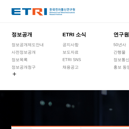
본문 바로가기
주요메뉴 바로가기
하단메뉴 바로가기
정보공개
ETRI 소식
연구원
정보공개제도안내
공지사항
50년사
사전정보공개
보도자료
간행물
정보목록
ETRI SNS
정보통신
정보공개청구
채용공고
홍보 동
경영공시
공공데이터개방
사업실명제