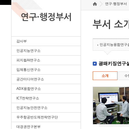
연구·행정부서
연구·행정부서
부서 소
감사부
인공지능융합연구
인공지능연구소
피지컬AI연구소
광패키징연구
입체통신연구소
소개
수
공간미디어연구소
ADX융합연구소
ICT전략연구소
인공지능안전연구소
우주항공반도체전략연구단
대경권연구본부