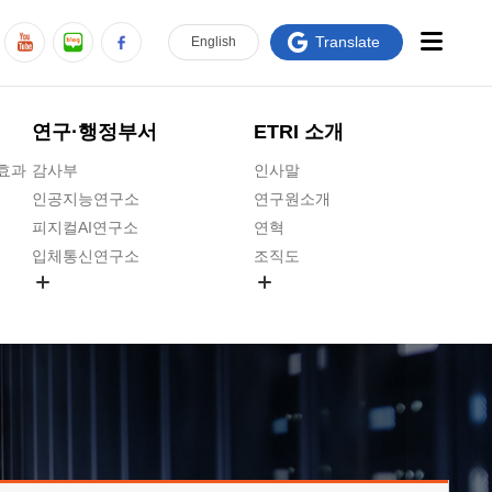
Translate
En
glish
연구·행정부서
ETRI 소개
급효과
감사부
인사말
인공지능연구소
연구원소개
피지컬AI연구소
연혁
입체통신연구소
조직도
공간미디어연구소
기타 공개정보
ADX융합연구소
원규 제·개정 예고
ICT전략연구소
연구원 고객헌장
인공지능안전연구소
ETRI CI
우주항공반도체전략연구단
주요업무연락처
대경권연구본부
찾아오시는길
호남권연구본부