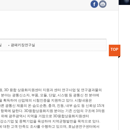
수도권연구본부
기획본부
사업화본부
행정본부
대외협력부
실
광패키징연구실
TOP
, 3D 융합 상용화지원센터 지원과 센터 연구사업 및 연구결과물의
분야는 광통신소자, 부품, 모듈, 단말, 시스템 등 광통신 전 분야에
을 획득하여 산업체의 시험인증을 지원하고 있다. 시험내용은
제시험규격에 따른 광통신 제품의 온·습도순환, 충격, 진동, 내부 습도 등 신뢰성 15개
2개 항목에 달한다. 3D융합상용화지원 분야는 기존 산업의 구조에 3차원
을 위해 광주광역시 지역을 거점으로 3D융합상용화지원센터
 강소기업 및 중핵기업을 육성하여 지역균형발전을 목적으로 있다.
활동에 대한 고객 만족도 조사를 수행하고 있으며, 호남권연구센터에서