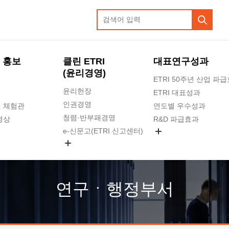
 홍보
클린 ETRI
대표연구성과
(윤리경영)
ETRI 50주년 산업 파
윤리헌장
ETRI 대표성과
인권경영
 체험관
연도별 우수성과
청렴·반부패경영
영상
R&D 파급효과
e-신문고(ETRI 신고센터)
지식공유플랫폼
공익신고
청렴포털 신고
고객의소리
연구ㆍ행정부서
수의계약 현황
부패징계 현황
감사결과공개