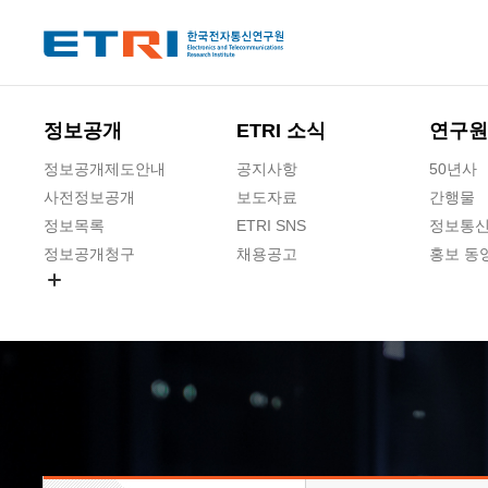
본문 바로가기
주요메뉴 바로가기
하단메뉴 바로가기
정보공개
ETRI 소식
연구원
정보공개제도안내
공지사항
50년사
사전정보공개
보도자료
간행물
정보목록
ETRI SNS
정보통신
정보공개청구
채용공고
홍보 동
경영공시
공공데이터개방
사업실명제