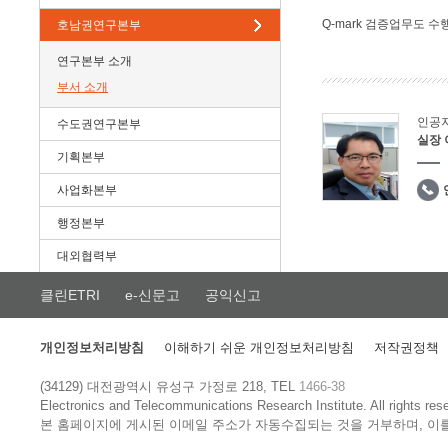
Q-mark 검증업무도 수
호남권연구본부
연구본부 소개
부서 소개
인공
수도권연구본부
실장
기획본부
사업화본부
행정본부
대외협력부
클린ETRI
e-신문고
공익신고
개인정보처리방침
이해하기 쉬운 개인정보처리방침
저작권정책
(34129) 대전광역시 유성구 가정로 218, TEL
1466-38
Electronics and Telecommunications Research Institute.
All rights res
본 홈페이지에 게시된 이메일 주소가 자동수집되는 것을 거부하며, 이