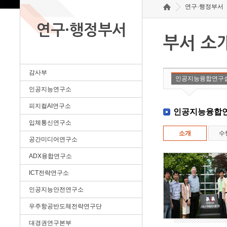
연구·행정부서
연구·행정부서
부서 소
감사부
인공지능융합연구
인공지능연구소
피지컬AI연구소
인공지능융합
입체통신연구소
소개
수
공간미디어연구소
ADX융합연구소
ICT전략연구소
인공지능안전연구소
우주항공반도체전략연구단
대경권연구본부