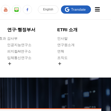
Translate
En
glish
연구·행정부서
ETRI 소개
급효과
감사부
인사말
인공지능연구소
연구원소개
피지컬AI연구소
연혁
입체통신연구소
조직도
공간미디어연구소
기타 공개정보
ADX융합연구소
원규 제·개정 예고
ICT전략연구소
연구원 고객헌장
인공지능안전연구소
ETRI CI
우주항공반도체전략연구단
주요업무연락처
대경권연구본부
찾아오시는길
호남권연구본부