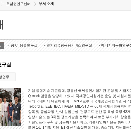
호남권연구센터
부서 소개
개
실
광ICT융합연구실
엣지컴퓨팅응용서비스연구실
에너지지능화연구
연구실
행업무
기업 융합기술 지원협력, 광통신 국제공인시험기관 운영 및 시험지원
Q-mark 검증을 담당하고 있다. 국제공인시험기관 운영 및 시험지원 
대해 국내에서 유일하게 미국 A2LA로부터 국제공인시험기관 자격
Telcordia, IEEE, IEC, TIA/EIA, MIL-STD 등 66개 국
항목 및 중심파장, 반사·삽입손실, 편광모드 분산 등 특성 측정 4
영상기술 또는 3차원 정보기술을 접목하여 새로운 부가가치 창출
지원인프라 구축 및 상용화지원서비스, 기술사업화지원을 통해 3D
또한 1실 1기업 지원, ETRI 신기술설명회 개최, 중소기업 지원