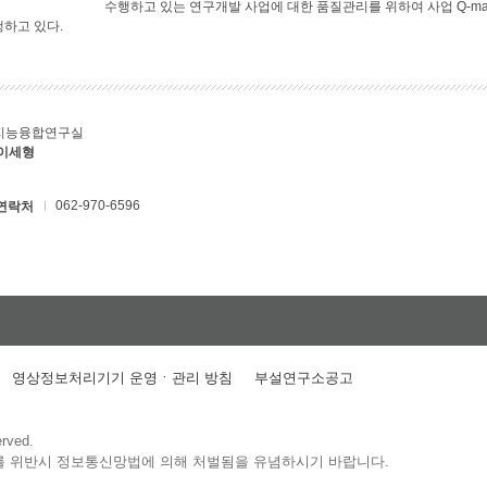
수행하고 있는 연구개발 사업에 대한 품질관리를 위하여 사업 Q-ma
행하고 있다.
지능융합연구실
 이세형
062-970-6596
연락처
영상정보처리기기 운영ㆍ관리 방침
부설연구소공고
erved.
를 위반시 정보통신망법에 의해 처벌됨을 유념하시기 바랍니다.