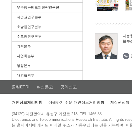
우주항공반도체전략연구단
대경권연구본부
호남권연구본부
지능
수도권연구본부
본부
기획본부
사업화본부
행정본부
대외협력부
클린ETRI
e-신문고
공익신고
개인정보처리방침
이해하기 쉬운 개인정보처리방침
저작권정책
(34129) 대전광역시 유성구 가정로 218, TEL
1466-38
Electronics and Telecommunications Research Institute.
All rights res
본 홈페이지에 게시된 이메일 주소가 자동수집되는 것을 거부하며, 이