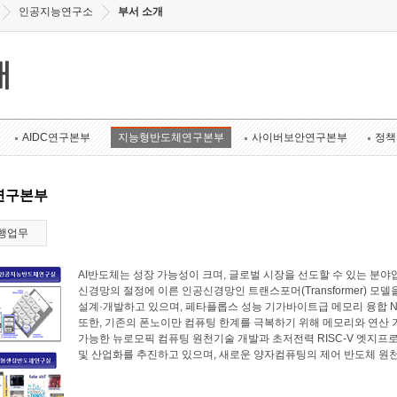
인공지능연구소
부서 소개
개
AIDC연구본부
지능형반도체연구본부
사이버보안연구본부
정책
연구본부
행업무
AI반도체는 성장 가능성이 크며, 글로벌 시장을 선도할 수 있는 
신경망의 절정에 이른 인공신경망인 트랜스포머(Transformer) 모
설계·개발하고 있으며, 페타플롭스 성능 기가바이트급 메모리 융합 N
또한, 기존의 폰노이만 컴퓨팅 한계를 극복하기 위해 메모리와 연산
가능한 뉴로모픽 컴퓨팅 원천기술 개발과 초저전력 RISC-V 엣지프로
및 산업화를 추진하고 있으며, 새로운 양자컴퓨팅의 제어 반도체 원천