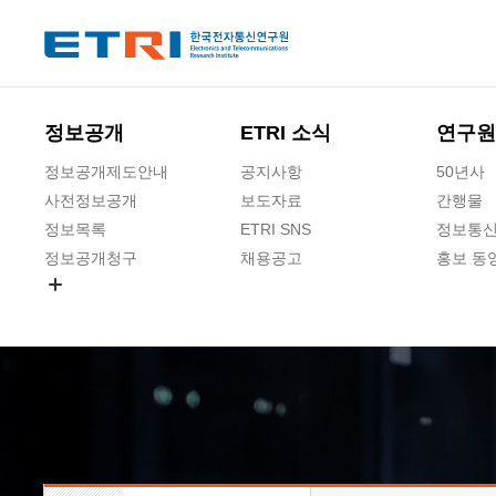
본문 바로가기
주요메뉴 바로가기
하단메뉴 바로가기
정보공개
ETRI 소식
연구원
정보공개제도안내
공지사항
50년사
사전정보공개
보도자료
간행물
정보목록
ETRI SNS
정보통신
정보공개청구
채용공고
홍보 동
경영공시
공공데이터개방
사업실명제