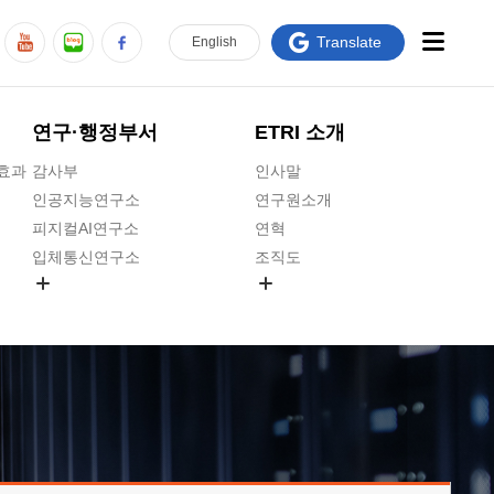
Translate
En
glish
연구·행정부서
ETRI 소개
급효과
감사부
인사말
인공지능연구소
연구원소개
피지컬AI연구소
연혁
입체통신연구소
조직도
공간미디어연구소
기타 공개정보
ADX융합연구소
원규 제·개정 예고
ICT전략연구소
연구원 고객헌장
인공지능안전연구소
ETRI CI
우주항공반도체전략연구단
주요업무연락처
대경권연구본부
찾아오시는길
호남권연구본부