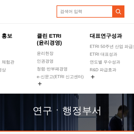
 홍보
클린 ETRI
대표연구성과
(윤리경영)
ETRI 50주년 산업 파
윤리헌장
ETRI 대표성과
인권경영
 체험관
연도별 우수성과
청렴·반부패경영
영상
R&D 파급효과
e-신문고(ETRI 신고센터)
지식공유플랫폼
공익신고
청렴포털 신고
고객의소리
연구ㆍ행정부서
수의계약 현황
부패징계 현황
감사결과공개