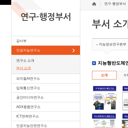
연구·행정부서
연구·행정부서
부서 소
감사부
지능정보연구본부
인공지능연구소
연구소 소개
지능형반도체
부서 소개
소개
수
피지컬AI연구소
입체통신연구소
공간미디어연구소
ADX융합연구소
ICT전략연구소
인공지능안전연구소