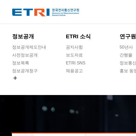
본문 바로가기
주요메뉴 바로가기
하단메뉴 바로가기
정보공개
ETRI 소식
연구원
정보공개제도안내
공지사항
50년사
사전정보공개
보도자료
간행물
정보목록
ETRI SNS
정보통신
정보공개청구
채용공고
홍보 동
경영공시
공공데이터개방
사업실명제