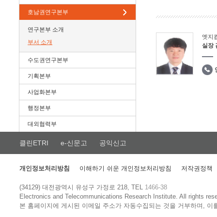
호남권연구본부
연구본부 소개
엣지
부서 소개
실장
수도권연구본부
기획본부
사업화본부
행정본부
대외협력부
클린ETRI
e-신문고
공익신고
개인정보처리방침
이해하기 쉬운 개인정보처리방침
저작권정책
(34129) 대전광역시 유성구 가정로 218, TEL
1466-38
Electronics and Telecommunications Research Institute.
All rights res
본 홈페이지에 게시된 이메일 주소가 자동수집되는 것을 거부하며, 이