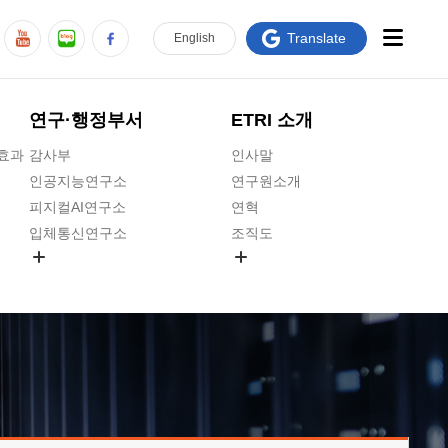
Translate
En
glish
연구·행정부서
ETRI 소개
급효과
감사부
인사말
인공지능연구소
연구원소개
피지컬AI연구소
연혁
입체통신연구소
조직도
공간미디어연구소
기타 공개정보
ADX융합연구소
원규 제·개정 예고
ICT전략연구소
연구원 고객헌장
인공지능안전연구소
ETRI CI
우주항공반도체전략연구단
주요업무연락처
대경권연구본부
찾아오시는길
호남권연구본부