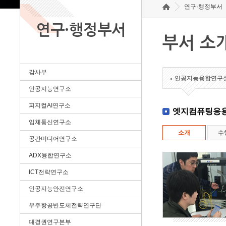
연구·행정부서
연구·행정부서
부서 소
감사부
인공지능융합연구
인공지능연구소
피지컬AI연구소
엣지컴퓨팅응
입체통신연구소
소개
수
공간미디어연구소
ADX융합연구소
ICT전략연구소
인공지능안전연구소
우주항공반도체전략연구단
대경권연구본부