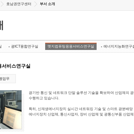
호남권연구센터
부서 소개
개
실
광ICT융합연구실
엣지컴퓨팅응용서비스연구실
에너지지능화연구
용서비스연구실
행업무
광기반 통신 및 네트워크 단말 솔루션 기술을 확보하여 산업체의 
수행하고 있습니다.
특히, 신재생에너지장치 실시간 네트워킹 기술 및 스마트 광분배망 
에너지장치 산업체, 통신사업자, 장비 산업체 및 광통신부품 산업체