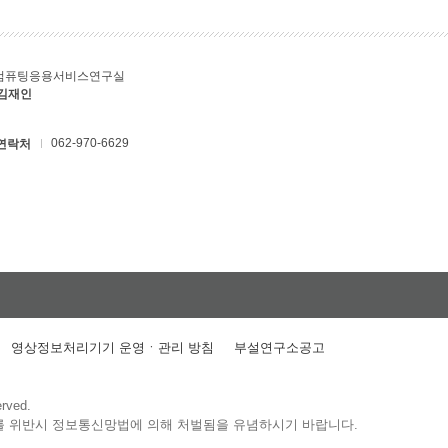
컴퓨팅응용서비스연구실
 김재인
062-970-6629
연락처
영상정보처리기기 운영ㆍ관리 방침
부설연구소공고
erved.
를 위반시 정보통신망법에 의해 처벌됨을 유념하시기 바랍니다.