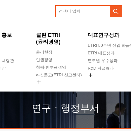
 홍보
클린 ETRI
대표연구성과
(윤리경영)
ETRI 50주년 산업 파
윤리헌장
ETRI 대표성과
인권경영
 체험관
연도별 우수성과
청렴·반부패경영
영상
R&D 파급효과
e-신문고(ETRI 신고센터)
지식공유플랫폼
공익신고
청렴포털 신고
고객의소리
연구ㆍ행정부서
수의계약 현황
부패징계 현황
감사결과공개