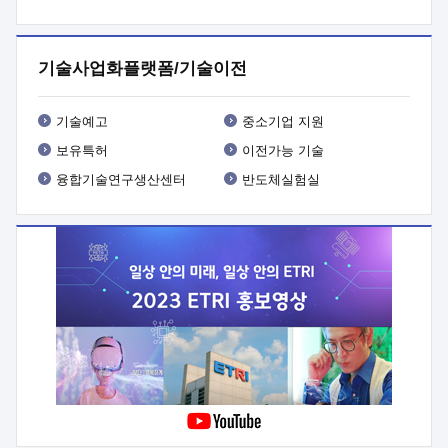
프로그램 개발
 상세이력ㅇ(붙 임1) 대상인력 A 상세이력ㅇ(붙
임2) 대상인력 B 상세이력
3. 신청방법 및 향후일정 등

신청방법: 이메일 (verdi@etri.re.kr)* <별첨양식>을 작성하여
기술사업화플랫폼/기술이전
제출
 문 의 처: ETRI사업화본부 기업성장지원부
기업성장지원전략실ㅇ오경석 책임 연구원 (T. 042-860-5076,
verdi@etri.re.kr)
 제출양식
ㅇ(별첨양식) ETRI연구인력
기술예고
중소기업 지원
현장지원 신청서 (기업)
보유특허
이전가능 기술
융합기술연구생산센터
반도체실험실