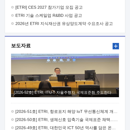
바랍니다.
2026년 8월 한국전자통신연구원장
1. 추진개요

추진목적: ETRI 인력을 기업현장에 파견. 기술지원을
[ETRI] CES 2027 참가기업 모집 공고
실시함으로써 ETRI 개발기술의 사업화를 지원하여
ETRI 기술 스케일업 R&BD 사업 공고
사업화성과를 극대화하고, 지원기업을 강견기업으로 육성하고자
함.
2026년 ETRI 지식재산권 유상양도계약 수요조사 공고
 신청자격: ETRI 협력기업 및 일반 ICT 중소기업*
협력기업: ETRI 창업/연구소기업, 기술이전/출자기업 등 ETRI
개발기술을 사업화하고자 하는 기업
 파견기간: 1년 이상
[최대 3년까지 연속지원 가능]* 연속지원은 지원완료 시점에서
보도자료
당해 지원실적과 차기 지원계획을 평가하여 결정
 기업부담:
연구인력 연봉기준 30 ~ 40%* (1년차) 연봉의 30%, (2 ~ 3년차)
연봉의 40%
 추진일정(1)희망기업 신청/접수(2)희망인력-
희망기업 매칭(3)현장조사/ 선정(심의)(4)협약체결(5)
기업파견8월 3일 ~ 14일
8월 17일 ~ 26일
9월초순
9월 중순
10월 이후* 상기일정은 희망인력-희망기업간 매칭 원활시를
가정한 것으로 상황에 따라 상당기간 일정이 지연될 수 있음. **
(1)희망인력-희망기업간 적합성이 낮다고 판단되거나, (2)
희망인력이 파견의사를 철회할 경우 후속 절차가 진행되지 않을
[2026-52호] ETRI, ITU-T 자율주행차 국제표준화 주도한다
수 있음.2. 현장지원 희망인력 및 상세이력
 희망인력
목록기술분야연구인력번호지원가능 기술반도체/
전자소자A반도체 소자(trasistor/diode) 제작 공정 전자소자 제작
[2026-51호] ETRI, 항로표지 해양 IoT 무선통신체계 개발 나선다
공정(FET / SBD 등 )유기물 반도체 소재 및 소자 설계, 합성 및
제작바이오센서 설계/제작토양/수질/가스 센서 설계/
[2026-50호] ETRI, 생체신호 압축기술 국제표준 채택...의료 AI 시대 연다
제작광소자응용B광 센서 및 응용 시스템시스템 제어 및 데이터
[2026-49호] ETRI, 대한민국 ICT 50년 역사를 담은 온라인 50년사 공개
처리FPGA 제어, VHDL 프로그램 개발Labview, Python, C