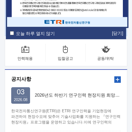
ETRI Insight
ETRI Journal
전자통신동향분석
ETRI 웹진
ETRI 간행물
전자도서관
[닫기]
오늘 하루 열지 않기
인력채용
입찰공고
공동/위탁
공지사항
03
2026년도 하반기 연구인력 현장지원 희망기업 신청/접수
2026.08
한국전자통신연구원(ETRI)은 ETRI 연구인력을 기업현장에
파견하여 현장수요에 맞추어 기술사업화를 지원하는 『연구인력
현장지원』프로그램을 운영하고 있습니다.이에 연구인력의
지원을 희망하는 중소.중견기업에서는 신청하여 주시기