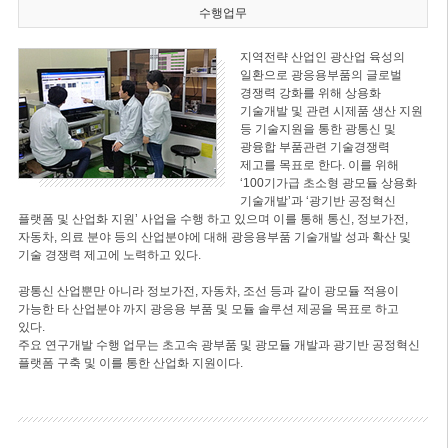
수행업무
지역전략 산업인 광산업 육성의
일환으로 광응용부품의 글로벌
경쟁력 강화를 위해 상용화
기술개발 및 관련 시제품 생산 지원
등 기술지원을 통한 광통신 및
광융합 부품관련 기술경쟁력
제고를 목표로 한다. 이를 위해
‘100기가급 초소형 광모듈 상용화
기술개발’과 ‘광기반 공정혁신
플랫폼 및 산업화 지원’ 사업을 수행 하고 있으며 이를 통해 통신, 정보가전,
자동차, 의료 분야 등의 산업분야에 대해 광응용부품 기술개발 성과 확산 및
기술 경쟁력 제고에 노력하고 있다.
광통신 산업뿐만 아니라 정보가전, 자동차, 조선 등과 같이 광모듈 적용이
가능한 타 산업분야 까지 광응용 부품 및 모듈 솔루션 제공을 목표로 하고
있다.
주요 연구개발 수행 업무는 초고속 광부품 및 광모듈 개발과 광기반 공정혁신
플랫폼 구축 및 이를 통한 산업화 지원이다.