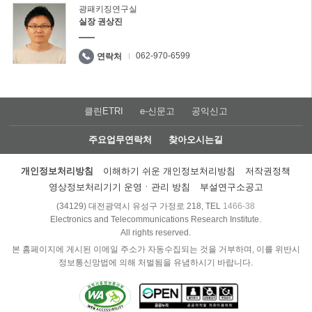
광패키징연구실
실장 권상진
062-970-6599
연락처
클린ETRI
e-신문고
공익신고
주요업무연락처
찾아오시는길
개인정보처리방침
이해하기 쉬운 개인정보처리방침
저작권정책
영상정보처리기기 운영ㆍ관리 방침
부설연구소공고
(34129) 대전광역시 유성구 가정로 218, TEL
1466-38
Electronics and Telecommunications Research Institute.
All rights reserved.
본 홈페이지에 게시된 이메일 주소가 자동수집되는 것을 거부하며, 이를 위반시
정보통신망법에 의해 처벌됨을 유념하시기 바랍니다.