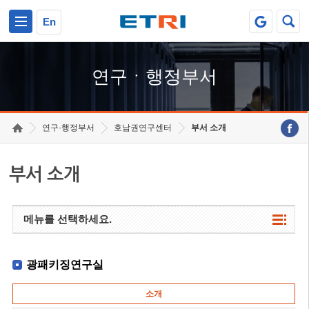
본문 바로가기
주요메뉴 바로가기
하단메뉴 바로가기
En
연구ㆍ행정부서
연구·행정부서
호남권연구센터
부서 소개
부서 소개
메뉴를 선택하세요.
광패키징연구실
소개