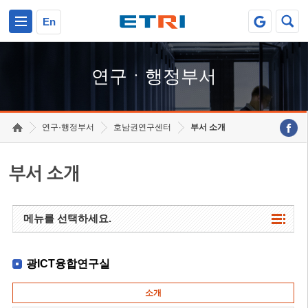
본문 바로가기
주요메뉴 바로가기
하단메뉴 바로가기
En
연구ㆍ행정부서
연구·행정부서
호남권연구센터
부서 소개
부서 소개
메뉴를 선택하세요.
광ICT융합연구실
소개