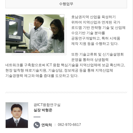
수행업무
호남권지역 산업을 육성하기
위하여 지역산업과 연계된 국가
로드맵 기반 전략형 기술 및 산업체
수요기반 기술 분야를
공동연구개발하고, 특허 시제품
제작 지원 등을 수행하고 있다.
또한 기술교류회 및 신기술설명회
운영을 통하여 상생협력
네트워크를 구축함으로써 ICT 융합 핵심기술을 지역산업체에 보급 확산하고,
현장 밀착형 애로기술지원, 기술상담, 정보제공 등을 통해 지역산업체
기술경쟁력 제고와 매출 증대를 도모하고 있다.
광ICT융합연구실
실장 박형준
062-970-6617
연락처