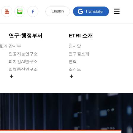
Translate
En
glish
연구·행정부서
ETRI 소개
급효과
감사부
인사말
인공지능연구소
연구원소개
피지컬AI연구소
연혁
입체통신연구소
조직도
공간미디어연구소
기타 공개정보
ADX융합연구소
원규 제·개정 예고
ICT전략연구소
연구원 고객헌장
인공지능안전연구소
ETRI CI
우주항공반도체전략연구단
주요업무연락처
대경권연구본부
찾아오시는길
호남권연구본부