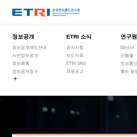
본문 바로가기
주요메뉴 바로가기
하단메뉴 바로가기
정보공개
ETRI 소식
연구원
정보공개제도안내
공지사항
50년사
사전정보공개
보도자료
간행물
정보목록
ETRI SNS
정보통신
정보공개청구
채용공고
홍보 동
경영공시
공공데이터개방
사업실명제