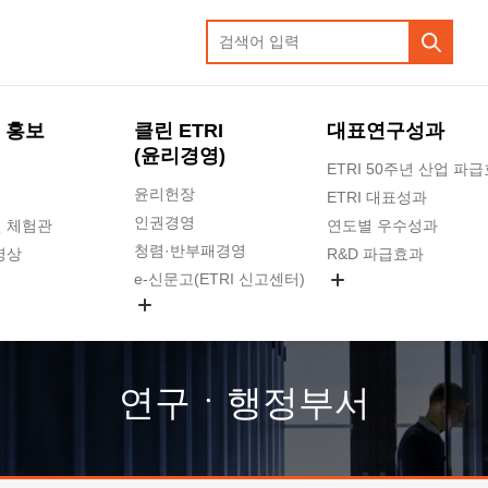
 홍보
클린 ETRI
대표연구성과
(윤리경영)
ETRI 50주년 산업 파
윤리헌장
ETRI 대표성과
인권경영
 체험관
연도별 우수성과
청렴·반부패경영
영상
R&D 파급효과
e-신문고(ETRI 신고센터)
지식공유플랫폼
공익신고
청렴포털 신고
고객의소리
연구ㆍ행정부서
수의계약 현황
부패징계 현황
감사결과공개