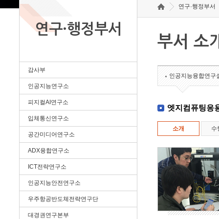
연구·행정부서
연구·행정부서
부서 소
감사부
인공지능융합연구
인공지능연구소
피지컬AI연구소
엣지컴퓨팅응
입체통신연구소
소개
수
공간미디어연구소
ADX융합연구소
ICT전략연구소
인공지능안전연구소
우주항공반도체전략연구단
대경권연구본부