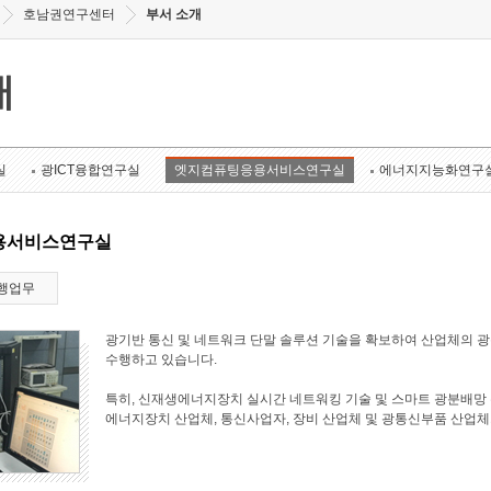
호남권연구센터
부서 소개
개
실
광ICT융합연구실
엣지컴퓨팅응용서비스연구실
에너지지능화연구
용서비스연구실
행업무
광기반 통신 및 네트워크 단말 솔루션 기술을 확보하여 산업체의 
수행하고 있습니다.
특히, 신재생에너지장치 실시간 네트워킹 기술 및 스마트 광분배망 
에너지장치 산업체, 통신사업자, 장비 산업체 및 광통신부품 산업체