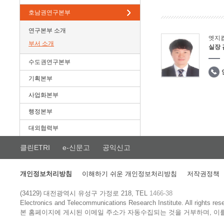
호남권연구본부
연구본부 소개
엣지
부서 소개
실장
수도권연구본부
기획본부
사업화본부
행정본부
대외협력부
클린ETRI
e-신문고
공익신고
개인정보처리방침
이해하기 쉬운 개인정보처리방침
저작권정책
(34129) 대전광역시 유성구 가정로 218, TEL
1466-38
Electronics and Telecommunications Research Institute.
All rights res
본 홈페이지에 게시된 이메일 주소가 자동수집되는 것을 거부하며, 이