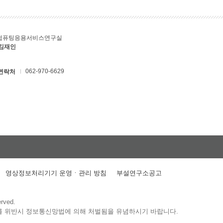
컴퓨팅응용서비스연구실
 김재인
062-970-6629
연락처
영상정보처리기기 운영ㆍ관리 방침
부설연구소공고
erved.
를 위반시 정보통신망법에 의해 처벌됨을 유념하시기 바랍니다.