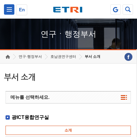
본문 바로가기
주요메뉴 바로가기
하단메뉴 바로가기
En
연구ㆍ행정부서
연구·행정부서
호남권연구센터
부서 소개
부서 소개
메뉴를 선택하세요.
광ICT융합연구실
소개