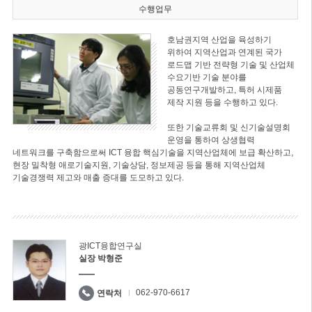
수행업무
호남권지역 산업을 육성하기
위하여 지역산업과 연계된 국가
로드맵 기반 전략형 기술 및 산업체
수요기반 기술 분야를
공동연구개발하고, 특허 시제품
제작 지원 등을 수행하고 있다.
또한 기술교류회 및 신기술설명회
운영을 통하여 상생협력
네트워크를 구축함으로써 ICT 융합 핵심기술을 지역산업체에 보급 확산하고,
현장 밀착형 애로기술지원, 기술상담, 정보제공 등을 통해 지역산업체
기술경쟁력 제고와 매출 증대를 도모하고 있다.
광ICT융합연구실
실장 박형준
062-970-6617
연락처