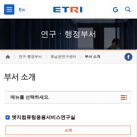
본문 바로가기
주요메뉴 바로가기
하단메뉴 바로가기
En
연구ㆍ행정부서
연구·행정부서
호남권연구센터
부서 소개
부서 소개
메뉴를 선택하세요.
엣지컴퓨팅응용서비스연구실
소개