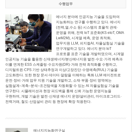
수행업무
에너지 분야에 인공지능 기술을 도입하여
지능화하는 연구를 수행하고 있다. 에너지
(전력,열,수소 등) 시스템의 효율적 관제·
운영을 위해, 전력 IoT 표준화(KS eIoT, OMA
LwM2M), 시계열 예측, 운영 최적화,
업무지원 LLM, 피지컬AI, 자율실험실 기술을
연구개발하고 있다. 에너지 분야 IoT
프로토콜 표준 기술을 개발하였으며, 시계열
인공지능 기술을 활용한 신재생에너지/분산에너지원 발전·수요·가격 예측과
이를 연계한 ESS 스케줄링·수요자원(DR)·거래 전략 최적화를 수행하고,
디지털트윈·CPS 기반 상태추정과 이상/고장진단·수명예측(RUL) 기술을
고도화한다. 또한 현장 문서·데이터·알람을 이해하는 특화 LLM 에이전트로
운전·정비·거래 업무 지원 기술을 개발하고, 소재·부품·장비 영역에는
실험설계–계측–분석–조건탐색을 자동화할 수 있는 AI 자율실험실 기술을
연구한다. 시뮬레이션과 현장 피드백을 통해 신뢰 가능한 운영지능을
구현하며, 개발 기술은 발전·신재생 에너지 운영/설비관리, 마이크로그리드·
전력거래, 철도·산업설비 관리 등 현장에 확장 적용한다.
에너지지능화연구실