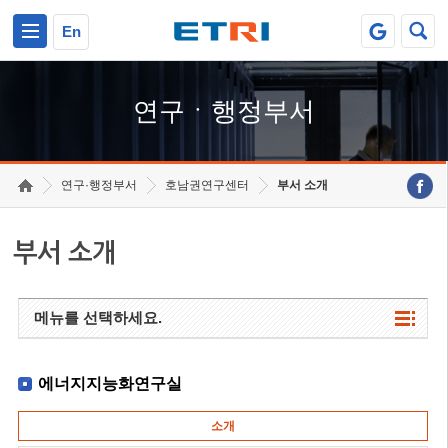
본문 바로가기
주요메뉴 바로가기
하단메뉴 바로가기
En
연구ㆍ행정부서
연구·행정부서
호남권연구센터
부서 소개
부서 소개
메뉴를 선택하세요.
에너지지능화연구실
소개