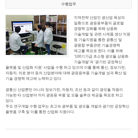
수행업무
지역전략 산업인 광산업 육성의
일환으로 광응용부품의 글로벌
경쟁력 강화를 위해 상용화
기술개발 및 관련 시제품 생산 지원
등 기술지원을 통한 광통신 및
광융합 부품관련 기술경쟁력
제고를 목표로 한다. 이를 위해
‘100기가급 초소형 광모듈 상용화
기술개발’과 ‘광기반 공정혁신
플랫폼 및 산업화 지원’ 사업을 수행 하고 있으며 이를 통해 통신, 정보가전,
자동차, 의료 분야 등의 산업분야에 대해 광응용부품 기술개발 성과 확산 및
기술 경쟁력 제고에 노력하고 있다.
광통신 산업뿐만 아니라 정보가전, 자동차, 조선 등과 같이 광모듈 적용이
가능한 타 산업분야 까지 광응용 부품 및 모듈 솔루션 제공을 목표로 하고
있다.
주요 연구개발 수행 업무는 초고속 광부품 및 광모듈 개발과 광기반 공정혁신
플랫폼 구축 및 이를 통한 산업화 지원이다.