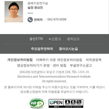
광패키징연구실
실장 권상진
062-970-6599
연락처
클린ETRI
e-신문고
공익신고
주요업무연락처
찾아오시는길
개인정보처리방침
이해하기 쉬운 개인정보처리방침
저작권정책
영상정보처리기기 운영ㆍ관리 방침
부설연구소공고
(34129) 대전광역시 유성구 가정로 218, TEL
1466-38
Electronics and Telecommunications Research Institute.
All rights reserved.
본 홈페이지에 게시된 이메일 주소가 자동수집되는 것을 거부하며, 이를 위반시
정보통신망법에 의해 처벌됨을 유념하시기 바랍니다.