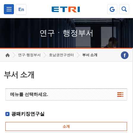
본문 바로가기
주요메뉴 바로가기
하단메뉴 바로가기
En
연구ㆍ행정부서
연구·행정부서
호남권연구센터
부서 소개
부서 소개
메뉴를 선택하세요.
광패키징연구실
소개