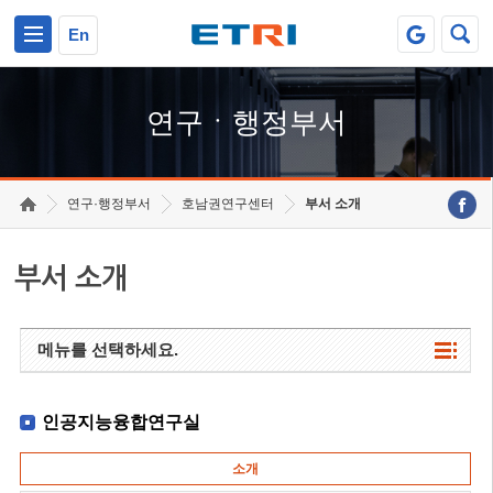
본문 바로가기
주요메뉴 바로가기
하단메뉴 바로가기
En
연구ㆍ행정부서
연구·행정부서
호남권연구센터
부서 소개
부서 소개
메뉴를 선택하세요.
인공지능융합연구실
소개