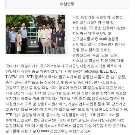
수행업무
기업 융합기술 지원협력, 광통신
국제공인시험기관 운영 및
시험지원, 3D 융합 상용화지원센터
지원과 센터 연구사업 및
연구결과물의 Q-mark 검증을
담당하고 있다. 국제공인시험기관
운영 및 시험지원 분야는
광통신소자, 부품, 모듈, 단말,
시스템 등 광통신 전 분야에 대해
국내에서 유일하게 미국 A2LA로부터 국제공인시험기관 자격을 획득하여
산업체의 시험인증을 지원하고 있다. 시험내용은 Telcordia, IEEE, IEC,
TIA/EIA, MIL-STD 등 66개 국제시험규격에 따른 광통신 제품의 온·습도순환,
충격, 진동, 내부 습도 등 신뢰성 15개 항목 및 중심파장, 반사·삽입손실,
편광모드 분산 등 특성 측정 42개 항목에 달한다. 3D융합상용화지원 분야는
기존 산업의 구조에 3차원 영상기술 또는 3차원 정보기술을 접목하여 새로운
부가가치 창출을 위해 광주광역시 지역을 거점으로 3D융합상용화지원센터
지원인프라 구축 및 상용화지원서비스, 기술사업화지원을 통해 3D 강소기업
및 중핵기업을 육성하여 지역균형발전을 목적으로 있다. 또한 1실 1기업 지원,
ETRI 신기술설명회 개최, 중소기업 지원활동에 대한 고객 만족도 조사를
수행하고 있으며, 호남권연구센터에서 수행하고 있는 연구개발 사업에 대한
품질관리를 위하여 사업 Q-mark 프로세스 검증과 기술 이전을 위한 연구개발
결과물에 대한 기술 Q-mark 검증업무도 수행하고 있다.