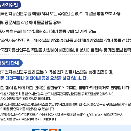
료
기술사업화플랫폼/기술
기술예고
중소기
보유특허
이전가
융합기술연구생산센터
반도