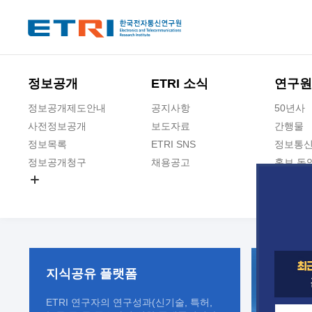
본문 바로가기
주요메뉴 바로가기
정보공개
ETRI 소식
연구원
정보공개제도안내
공지사항
50년사
사전정보공개
보도자료
간행물
정보목록
ETRI SNS
정보통신
정보공개청구
채용공고
홍보 동
경영공시
공공데이터개방
사업실명제
지식공유
플랫폼
ETRI 연구자의 연구성과(신기술, 특허,