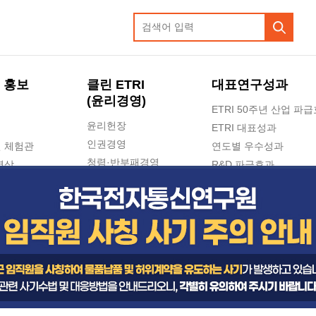
 홍보
클린 ETRI
대표연구성과
(윤리경영)
ETRI 50주년 산업 파
윤리헌장
ETRI 대표성과
인권경영
 체험관
연도별 우수성과
청렴·반부패경영
영상
R&D 파급효과
e-신문고(ETRI 신고센터)
지식공유플랫폼
공익신고
청렴포털 신고
고객의소리
수의계약 현황
부패징계 현황
감사결과공개