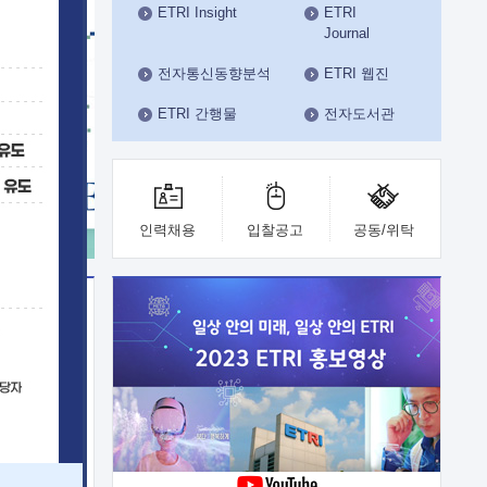
ETRI Insight
ETRI
수도권연구본부
Journal
기획본부
사업화본부
전자통신동향분석
ETRI 웹진
행정본부
ETRI 간행물
전자도서관
대외협력부
인력채용
입찰공고
공동/위탁
이전
업 지원
능 기술
체실험실