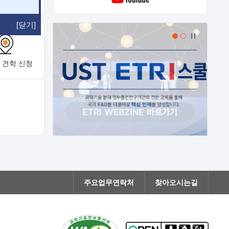
[닫기]
 견학
신청
주요업무연락처
찾아오시는길