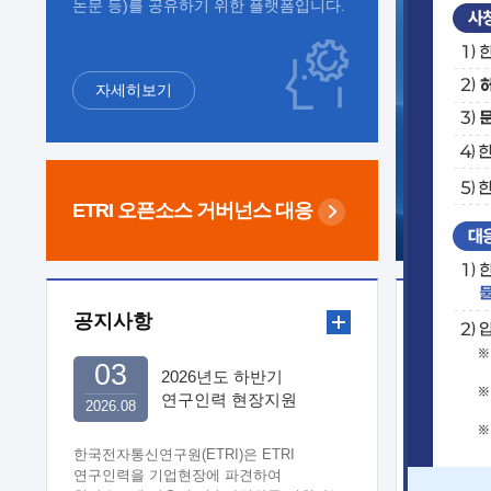
논문 등)를 공유하기 위한 플랫폼입니다.
자세히보기
ETRI 오픈소스
거버넌스 대응
공지사항
보도자
03
2026년도 하반기
연구인력 현장지원
2026.08
희망기업 신청/접수
한국전자통신연구원(ETRI)은 ETRI
연구인력을 기업현장에 파견하여