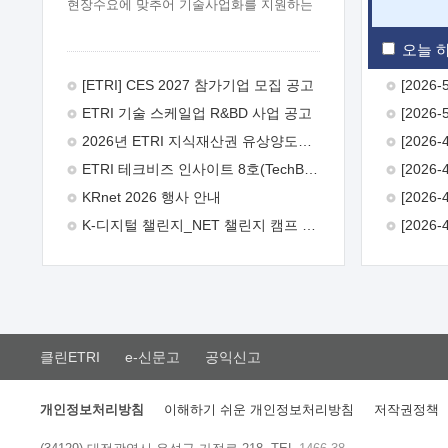
현장수요에 맞추어 기술사업화를 지원하는
『연구인력 현장지원』프로그램을
운영하고 있습니다.이에 연구인력의 지원을
오늘 하
희망하는 중소.중견기업에서는 신청하여
주시기 바랍니다.
2026년 8월
[ETRI] CES 2027 참가기업 모집 공고
한국전자통신연구원장
1. 추진개요

ETRI 기술 스케일업 R&BD 사업 공고
추진목적: ETRI 인력을 기업현장에 파견.
기술지원을 실시함으로써 ETRI 개발기술의
2026년 ETRI 지식재산권 유상양도계약 수요조사 공고
사업화를 지원하여 사업화성과를
ETRI 테크비즈 인사이트 8호(TechBiz Insight Vol.8) 발간
극대화하고, 지원기업을 강견기업으로
육성하고자 함.
 신청자격: ETRI
KRnet 2026 행사 안내
협력기업 및 일반 ICT 중소기업* 협력기업:
K-디지털 챌린지_NET 챌린지 캠프 시즌13 안내
ETRI 창업/연구소기업, 기술이전/출자기업
등 ETRI 개발기술을 사업화하고자 하는
기업
 파견기간: 1년 이상 [최대 3년까지
연속지원 가능]* 연속지원은 지원완료
시점에서 당해 지원실적과 차기 지원계획을
평가하여 결정
 기업부담: 연구인력
연봉기준 30 ~ 40%* (1년차) 연봉의 30%,
클린ETRI
e-신문고
공익신고
(2 ~ 3년차) 연봉의 40%
 추진일정(1)
희망기업 신청/접수(2)희망인력-희망기업
매칭(3)현장조사/ 선정(심의)(4)협약체결
개인정보처리방침
이해하기 쉬운 개인정보처리방침
저작권정책
(5)기업파견8월 3일 ~ 14일
8월 17일 ~
26일
9월초순
9월 중순
10월 이후*