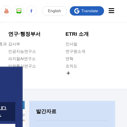
En
glish
Translate
연구·행정부서
ETRI 소개
급효과
감사부
인사말
인공지능연구소
연구원소개
피지컬AI연구소
연혁
입체통신연구소
조직도
공간미디어연구소
기타 공개정보
ADX융합연구소
원규 제·개정 예고
ICT전략연구소
연구원 고객헌장
인공지능안전연구소
ETRI CI
우주항공반도체전략연구단
주요업무연락처
발간자료
대경권연구본부
찾아오시는길
호남권연구본부