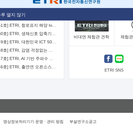
[2026-52호] ETRI, ITU-T 자율주행차 국제표준화 주도한다
루 열지 않기
[2026-51호] ETRI, 항로표지 해양 IoT 무선통신체계 개발 나선다
[2026-50호] ETRI, 생체신호 압축기술 국제표준 채택...의료 AI 시대 연다
비대면
체험관 견학
체험관
[2026-49호] ETRI, 대한민국 ICT 50년 역사를 담은 온라인 50년사 공개
[2026-48호] ETRI, 감염 걱정없는 공중 터치 인터페이스 시대 연다
[2026-47호] ETRI, AI 기반 주파수 예측기술 국제표준 이끌어
[2026-46호] ETRI, 출연연 오픈소스 협의체 '범출연연'으로 확대 운영
ETRI SNS
영상정보처리기기 운영ㆍ관리 방침
부설연구소공고