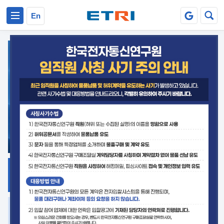
본문 바로가기
주요메뉴 바로가기
En
지식공유
ETRI 오픈소스
플랫폼
거버넌스 대응
발간자료