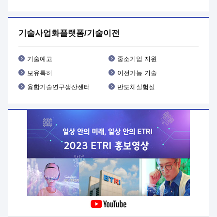
프로그램 개발
 상세이력ㅇ(붙 임1) 대상인력 A 상세이력ㅇ(붙
임2) 대상인력 B 상세이력
3. 신청방법 및 향후일정 등

신청방법: 이메일 (verdi@etri.re.kr)* <별첨양식>을 작성하여
기술사업화플랫폼/기술이전
제출
 문 의 처: ETRI사업화본부 기업성장지원부
기업성장지원전략실ㅇ오경석 책임 연구원 (T. 042-860-5076,
verdi@etri.re.kr)
 제출양식
ㅇ(별첨양식) ETRI연구인력
기술예고
중소기업 지원
현장지원 신청서 (기업)
보유특허
이전가능 기술
융합기술연구생산센터
반도체실험실