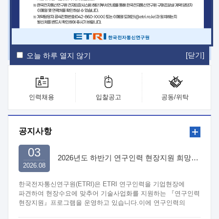
ETRI Insight
ETRI Journal
전자통신동향분석
ETRI 웹진
ETRI 간행물
전자도서관
[닫기]
오늘 하루 열지 않기
인력채용
입찰공고
공동/위탁
공지사항
03
2026년도 하반기 연구인력 현장지원 희망기업 신청/접수
2026.08
한국전자통신연구원(ETRI)은 ETRI 연구인력을 기업현장에
파견하여 현장수요에 맞추어 기술사업화를 지원하는 『연구인력
현장지원』프로그램을 운영하고 있습니다.이에 연구인력의
지원을 희망하는 중소.중견기업에서는 신청하여 주시기