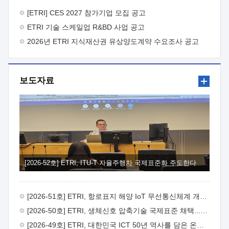
바랍니다.
2026년 8월 한국전자통신연구원장
1. 추진개요

추진목적: ETRI 인력을 기업현장에 파견. 기술지원을
[ETRI] CES 2027 참가기업 모집 공고
실시함으로써 ETRI 개발기술의 사업화를 지원하여
ETRI 기술 스케일업 R&BD 사업 공고
사업화성과를 극대화하고, 지원기업을 강견기업으로 육성하고자
함.
2026년 ETRI 지식재산권 유상양도계약 수요조사 공고
 신청자격: ETRI 협력기업 및 일반 ICT 중소기업*
협력기업: ETRI 창업/연구소기업, 기술이전/출자기업 등 ETRI
개발기술을 사업화하고자 하는 기업
 파견기간: 1년 이상
[최대 3년까지 연속지원 가능]* 연속지원은 지원완료 시점에서
보도자료
당해 지원실적과 차기 지원계획을 평가하여 결정
 기업부담:
연구인력 연봉기준 30 ~ 40%* (1년차) 연봉의 30%, (2 ~ 3년차)
연봉의 40%
 추진일정(1)희망기업 신청/접수(2)희망인력-
희망기업 매칭(3)현장조사/ 선정(심의)(4)협약체결(5)
기업파견8월 3일 ~ 14일
8월 17일 ~ 26일
9월초순
9월 중순
10월 이후* 상기일정은 희망인력-희망기업간 매칭 원활시를
가정한 것으로 상황에 따라 상당기간 일정이 지연될 수 있음. **
(1)희망인력-희망기업간 적합성이 낮다고 판단되거나, (2)
희망인력이 파견의사를 철회할 경우 후속 절차가 진행되지 않을
[2026-52호] ETRI, ITU-T 자율주행차 국제표준화 주도한다
수 있음.2. 현장지원 희망인력 및 상세이력
 희망인력
목록기술분야연구인력번호지원가능 기술반도체/
전자소자A반도체 소자(trasistor/diode) 제작 공정 전자소자 제작
[2026-51호] ETRI, 항로표지 해양 IoT 무선통신체계 개발 나선다
공정(FET / SBD 등 )유기물 반도체 소재 및 소자 설계, 합성 및
제작바이오센서 설계/제작토양/수질/가스 센서 설계/
[2026-50호] ETRI, 생체신호 압축기술 국제표준 채택...의료 AI 시대 연다
제작광소자응용B광 센서 및 응용 시스템시스템 제어 및 데이터
[2026-49호] ETRI, 대한민국 ICT 50년 역사를 담은 온라인 50년사 공개
처리FPGA 제어, VHDL 프로그램 개발Labview, Python, C