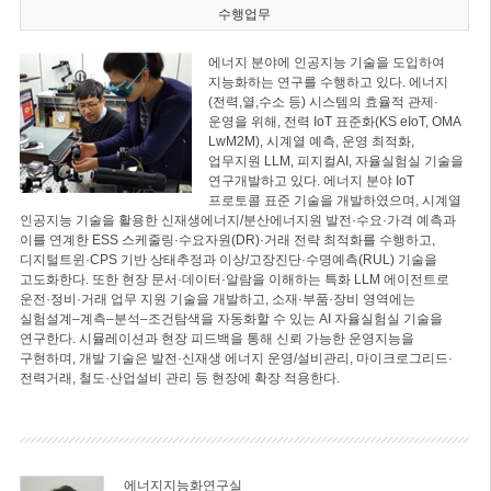
수행업무
에너지 분야에 인공지능 기술을 도입하여
지능화하는 연구를 수행하고 있다. 에너지
(전력,열,수소 등) 시스템의 효율적 관제·
운영을 위해, 전력 IoT 표준화(KS eIoT, OMA
LwM2M), 시계열 예측, 운영 최적화,
업무지원 LLM, 피지컬AI, 자율실험실 기술을
연구개발하고 있다. 에너지 분야 IoT
프로토콜 표준 기술을 개발하였으며, 시계열
인공지능 기술을 활용한 신재생에너지/분산에너지원 발전·수요·가격 예측과
이를 연계한 ESS 스케줄링·수요자원(DR)·거래 전략 최적화를 수행하고,
디지털트윈·CPS 기반 상태추정과 이상/고장진단·수명예측(RUL) 기술을
고도화한다. 또한 현장 문서·데이터·알람을 이해하는 특화 LLM 에이전트로
운전·정비·거래 업무 지원 기술을 개발하고, 소재·부품·장비 영역에는
실험설계–계측–분석–조건탐색을 자동화할 수 있는 AI 자율실험실 기술을
연구한다. 시뮬레이션과 현장 피드백을 통해 신뢰 가능한 운영지능을
구현하며, 개발 기술은 발전·신재생 에너지 운영/설비관리, 마이크로그리드·
전력거래, 철도·산업설비 관리 등 현장에 확장 적용한다.
에너지지능화연구실