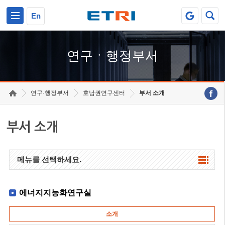
본문 바로가기
주요메뉴 바로가기
하단메뉴 바로가기
En
연구ㆍ행정부서
연구·행정부서
호남권연구센터
부서 소개
부서 소개
메뉴를 선택하세요.
에너지지능화연구실
소개