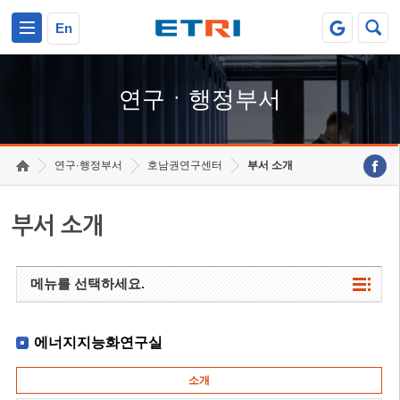
본문 바로가기
주요메뉴 바로가기
하단메뉴 바로가기
En
연구ㆍ행정부서
연구·행정부서
호남권연구센터
부서 소개
부서 소개
메뉴를 선택하세요.
에너지지능화연구실
소개