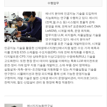
수행업무
에너지 분야에 인공지능 기술을 도입하여
지능화하는 연구를 수행하고 있다. 에너지
(전력,열,수소 등) 시스템의 효율적 관제·
운영을 위해, 전력 IoT 표준화(KS eIoT, OMA
LwM2M), 시계열 예측, 운영 최적화,
업무지원 LLM, 피지컬AI, 자율실험실 기술을
연구개발하고 있다. 에너지 분야 IoT
프로토콜 표준 기술을 개발하였으며, 시계열
인공지능 기술을 활용한 신재생에너지/분산에너지원 발전·수요·가격 예측과
이를 연계한 ESS 스케줄링·수요자원(DR)·거래 전략 최적화를 수행하고,
디지털트윈·CPS 기반 상태추정과 이상/고장진단·수명예측(RUL) 기술을
고도화한다. 또한 현장 문서·데이터·알람을 이해하는 특화 LLM 에이전트로
운전·정비·거래 업무 지원 기술을 개발하고, 소재·부품·장비 영역에는
실험설계–계측–분석–조건탐색을 자동화할 수 있는 AI 자율실험실 기술을
연구한다. 시뮬레이션과 현장 피드백을 통해 신뢰 가능한 운영지능을
구현하며, 개발 기술은 발전·신재생 에너지 운영/설비관리, 마이크로그리드·
전력거래, 철도·산업설비 관리 등 현장에 확장 적용한다.
에너지지능화연구실