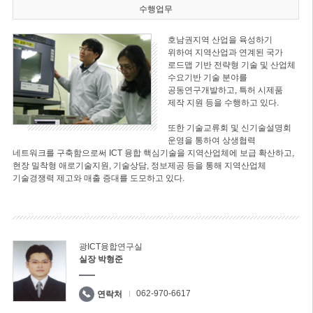
수행업무
호남권지역 산업을 육성하기
위하여 지역산업과 연계된 국가
로드맵 기반 전략형 기술 및 산업체
수요기반 기술 분야를
공동연구개발하고, 특허 시제품
제작 지원 등을 수행하고 있다.
또한 기술교류회 및 신기술설명회
운영을 통하여 상생협력
네트워크를 구축함으로써 ICT 융합 핵심기술을 지역산업체에 보급 확산하고,
현장 밀착형 애로기술지원, 기술상담, 정보제공 등을 통해 지역산업체
기술경쟁력 제고와 매출 증대를 도모하고 있다.
광ICT융합연구실
실장 박형준
062-970-6617
연락처