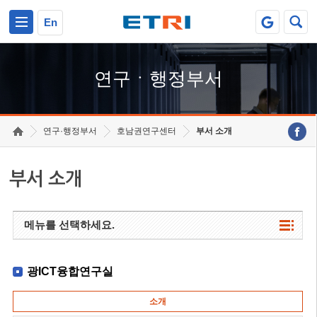
본문 바로가기
주요메뉴 바로가기
하단메뉴 바로가기
En
연구ㆍ행정부서
연구·행정부서
호남권연구센터
부서 소개
부서 소개
메뉴를 선택하세요.
광ICT융합연구실
소개