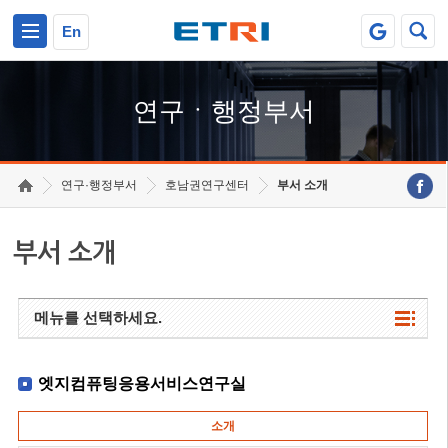
본문 바로가기
주요메뉴 바로가기
하단메뉴 바로가기
En
연구ㆍ행정부서
연구·행정부서
호남권연구센터
부서 소개
부서 소개
메뉴를 선택하세요.
엣지컴퓨팅응용서비스연구실
소개