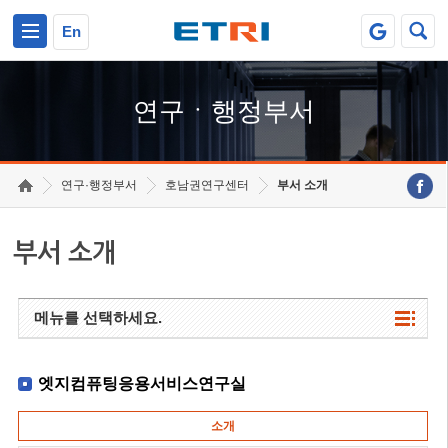
본문 바로가기
주요메뉴 바로가기
하단메뉴 바로가기
En
연구ㆍ행정부서
연구·행정부서
호남권연구센터
부서 소개
부서 소개
메뉴를 선택하세요.
엣지컴퓨팅응용서비스연구실
소개