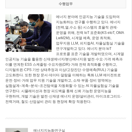
수행업무
에너지 분야에 인공지능 기술을 도입하여
지능화하는 연구를 수행하고 있다. 에너지
(전력,열,수소 등) 시스템의 효율적 관제·
운영을 위해, 전력 IoT 표준화(KS eIoT, OMA
LwM2M), 시계열 예측, 운영 최적화,
업무지원 LLM, 피지컬AI, 자율실험실 기술을
연구개발하고 있다. 에너지 분야 IoT
프로토콜 표준 기술을 개발하였으며, 시계열
인공지능 기술을 활용한 신재생에너지/분산에너지원 발전·수요·가격 예측과
이를 연계한 ESS 스케줄링·수요자원(DR)·거래 전략 최적화를 수행하고,
디지털트윈·CPS 기반 상태추정과 이상/고장진단·수명예측(RUL) 기술을
고도화한다. 또한 현장 문서·데이터·알람을 이해하는 특화 LLM 에이전트로
운전·정비·거래 업무 지원 기술을 개발하고, 소재·부품·장비 영역에는
실험설계–계측–분석–조건탐색을 자동화할 수 있는 AI 자율실험실 기술을
연구한다. 시뮬레이션과 현장 피드백을 통해 신뢰 가능한 운영지능을
구현하며, 개발 기술은 발전·신재생 에너지 운영/설비관리, 마이크로그리드·
전력거래, 철도·산업설비 관리 등 현장에 확장 적용한다.
에너지지능화연구실