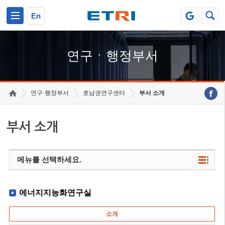
본문 바로가기
주요메뉴 바로가기
하단메뉴 바로가기
En
연구ㆍ행정부서
연구·행정부서
호남권연구센터
부서 소개
부서 소개
메뉴를 선택하세요.
에너지지능화연구실
소개