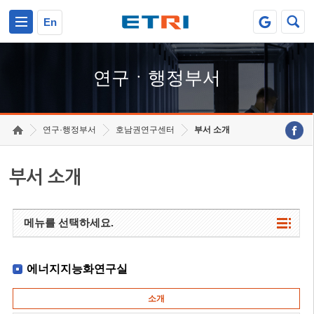
본문 바로가기
주요메뉴 바로가기
하단메뉴 바로가기
En
연구ㆍ행정부서
연구·행정부서
호남권연구센터
부서 소개
부서 소개
메뉴를 선택하세요.
에너지지능화연구실
소개