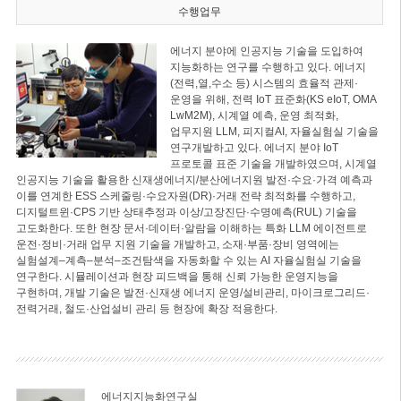
수행업무
에너지 분야에 인공지능 기술을 도입하여
지능화하는 연구를 수행하고 있다. 에너지
(전력,열,수소 등) 시스템의 효율적 관제·
운영을 위해, 전력 IoT 표준화(KS eIoT, OMA
LwM2M), 시계열 예측, 운영 최적화,
업무지원 LLM, 피지컬AI, 자율실험실 기술을
연구개발하고 있다. 에너지 분야 IoT
프로토콜 표준 기술을 개발하였으며, 시계열
인공지능 기술을 활용한 신재생에너지/분산에너지원 발전·수요·가격 예측과
이를 연계한 ESS 스케줄링·수요자원(DR)·거래 전략 최적화를 수행하고,
디지털트윈·CPS 기반 상태추정과 이상/고장진단·수명예측(RUL) 기술을
고도화한다. 또한 현장 문서·데이터·알람을 이해하는 특화 LLM 에이전트로
운전·정비·거래 업무 지원 기술을 개발하고, 소재·부품·장비 영역에는
실험설계–계측–분석–조건탐색을 자동화할 수 있는 AI 자율실험실 기술을
연구한다. 시뮬레이션과 현장 피드백을 통해 신뢰 가능한 운영지능을
구현하며, 개발 기술은 발전·신재생 에너지 운영/설비관리, 마이크로그리드·
전력거래, 철도·산업설비 관리 등 현장에 확장 적용한다.
에너지지능화연구실