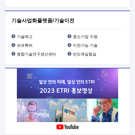
프로그램 개발
 상세이력ㅇ(붙 임1) 대상인력 A 상세이력ㅇ(붙
임2) 대상인력 B 상세이력
3. 신청방법 및 향후일정 등

신청방법: 이메일 (verdi@etri.re.kr)* <별첨양식>을 작성하여
기술사업화플랫폼/기술이전
제출
 문 의 처: ETRI사업화본부 기업성장지원부
기업성장지원전략실ㅇ오경석 책임 연구원 (T. 042-860-5076,
verdi@etri.re.kr)
 제출양식
ㅇ(별첨양식) ETRI연구인력
기술예고
중소기업 지원
현장지원 신청서 (기업)
보유특허
이전가능 기술
융합기술연구생산센터
반도체실험실