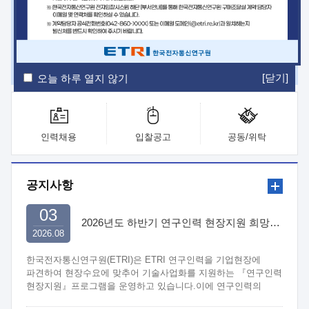
ETRI Insight
ETRI Journal
전자통신동향분석
ETRI 웹진
ETRI 간행물
전자도서관
[닫기]
오늘 하루 열지 않기
인력채용
입찰공고
공동/위탁
공지사항
03
2026년도 하반기 연구인력 현장지원 희망기업 신청/접수
2026.08
한국전자통신연구원(ETRI)은 ETRI 연구인력을 기업현장에
파견하여 현장수요에 맞추어 기술사업화를 지원하는 『연구인력
현장지원』프로그램을 운영하고 있습니다.이에 연구인력의
지원을 희망하는 중소.중견기업에서는 신청하여 주시기