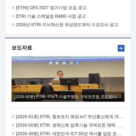
바랍니다.
2026년 8월 한국전자통신연구원장
1. 추진개요

추진목적: ETRI 인력을 기업현장에 파견. 기술지원을
[ETRI] CES 2027 참가기업 모집 공고
실시함으로써 ETRI 개발기술의 사업화를 지원하여
ETRI 기술 스케일업 R&BD 사업 공고
사업화성과를 극대화하고, 지원기업을 강견기업으로 육성하고자
함.
2026년 ETRI 지식재산권 유상양도계약 수요조사 공고
 신청자격: ETRI 협력기업 및 일반 ICT 중소기업*
협력기업: ETRI 창업/연구소기업, 기술이전/출자기업 등 ETRI
개발기술을 사업화하고자 하는 기업
 파견기간: 1년 이상
[최대 3년까지 연속지원 가능]* 연속지원은 지원완료 시점에서
보도자료
당해 지원실적과 차기 지원계획을 평가하여 결정
 기업부담:
연구인력 연봉기준 30 ~ 40%* (1년차) 연봉의 30%, (2 ~ 3년차)
연봉의 40%
 추진일정(1)희망기업 신청/접수(2)희망인력-
희망기업 매칭(3)현장조사/ 선정(심의)(4)협약체결(5)
기업파견8월 3일 ~ 14일
8월 17일 ~ 26일
9월초순
9월 중순
10월 이후* 상기일정은 희망인력-희망기업간 매칭 원활시를
가정한 것으로 상황에 따라 상당기간 일정이 지연될 수 있음. **
(1)희망인력-희망기업간 적합성이 낮다고 판단되거나, (2)
희망인력이 파견의사를 철회할 경우 후속 절차가 진행되지 않을
[2026-52호] ETRI, ITU-T 자율주행차 국제표준화 주도한다
수 있음.2. 현장지원 희망인력 및 상세이력
 희망인력
목록기술분야연구인력번호지원가능 기술반도체/
전자소자A반도체 소자(trasistor/diode) 제작 공정 전자소자 제작
[2026-51호] ETRI, 항로표지 해양 IoT 무선통신체계 개발 나선다
공정(FET / SBD 등 )유기물 반도체 소재 및 소자 설계, 합성 및
제작바이오센서 설계/제작토양/수질/가스 센서 설계/
[2026-50호] ETRI, 생체신호 압축기술 국제표준 채택...의료 AI 시대 연다
제작광소자응용B광 센서 및 응용 시스템시스템 제어 및 데이터
[2026-49호] ETRI, 대한민국 ICT 50년 역사를 담은 온라인 50년사 공개
처리FPGA 제어, VHDL 프로그램 개발Labview, Python, C