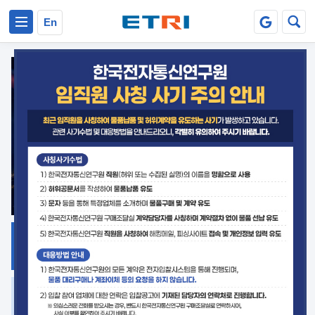
본문 바로가기
주요메뉴 바로가기
En
지식공유
ETRI 오픈소스
플랫폼
거버넌스 대응
발간자료