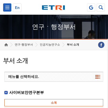
본문 바로가기
주요메뉴 바로가기
하단메뉴 바로가기
En
연구ㆍ행정부서
연구·행정부서
인공지능연구소
부서 소개
부서 소개
메뉴를 선택하세요.
사이버보안연구본부
소개