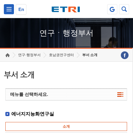
본문 바로가기
주요메뉴 바로가기
하단메뉴 바로가기
En
연구ㆍ행정부서
연구·행정부서
호남권연구센터
부서 소개
부서 소개
메뉴를 선택하세요.
에너지지능화연구실
소개