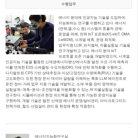
수행업무
에너지 분야에 인공지능 기술을 도입하여
지능화하는 연구를 수행하고 있다. 에너지
(전력,열,수소 등) 시스템의 효율적 관제·
운영을 위해, 전력 IoT 표준화(KS eIoT, OMA
LwM2M), 시계열 예측, 운영 최적화,
업무지원 LLM, 피지컬AI, 자율실험실 기술을
연구개발하고 있다. 에너지 분야 IoT
프로토콜 표준 기술을 개발하였으며, 시계열
인공지능 기술을 활용한 신재생에너지/분산에너지원 발전·수요·가격 예측과
이를 연계한 ESS 스케줄링·수요자원(DR)·거래 전략 최적화를 수행하고,
디지털트윈·CPS 기반 상태추정과 이상/고장진단·수명예측(RUL) 기술을
고도화한다. 또한 현장 문서·데이터·알람을 이해하는 특화 LLM 에이전트로
운전·정비·거래 업무 지원 기술을 개발하고, 소재·부품·장비 영역에는
실험설계–계측–분석–조건탐색을 자동화할 수 있는 AI 자율실험실 기술을
연구한다. 시뮬레이션과 현장 피드백을 통해 신뢰 가능한 운영지능을
구현하며, 개발 기술은 발전·신재생 에너지 운영/설비관리, 마이크로그리드·
전력거래, 철도·산업설비 관리 등 현장에 확장 적용한다.
에너지지능화연구실