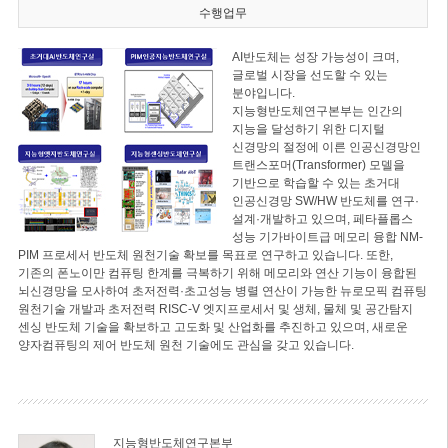
수행업무
AI반도체는 성장 가능성이 크며,
글로벌 시장을 선도할 수 있는
분야입니다.
지능형반도체연구본부는 인간의
지능을 달성하기 위한 디지털
신경망의 절정에 이른 인공신경망인
트랜스포머(Transformer) 모델을
기반으로 학습할 수 있는 초거대
인공신경망 SW/HW 반도체를 연구·
설계·개발하고 있으며, 페타플롭스
성능 기가바이트급 메모리 융합 NM-
PIM 프로세서 반도체 원천기술 확보를 목표로 연구하고 있습니다. 또한,
기존의 폰노이만 컴퓨팅 한계를 극복하기 위해 메모리와 연산 기능이 융합된
뇌신경망을 모사하여 초저전력·초고성능 병렬 연산이 가능한 뉴로모픽 컴퓨팅
원천기술 개발과 초저전력 RISC-V 엣지프로세서 및 생체, 물체 및 공간탐지
센싱 반도체 기술을 확보하고 고도화 및 산업화를 추진하고 있으며, 새로운
양자컴퓨팅의 제어 반도체 원천 기술에도 관심을 갖고 있습니다.
지능형반도체연구본부