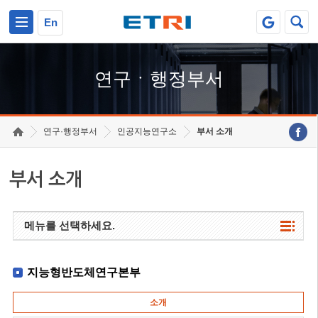
본문 바로가기
주요메뉴 바로가기
하단메뉴 바로가기
En
연구ㆍ행정부서
연구·행정부서
인공지능연구소
부서 소개
부서 소개
메뉴를 선택하세요.
지능형반도체연구본부
소개