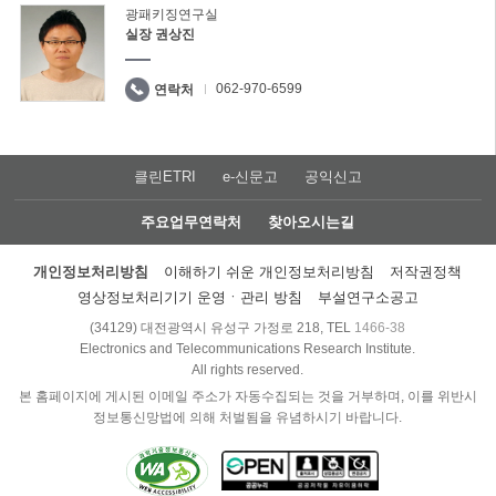
광패키징연구실
실장 권상진
062-970-6599
연락처
클린ETRI
e-신문고
공익신고
주요업무연락처
찾아오시는길
개인정보처리방침
이해하기 쉬운 개인정보처리방침
저작권정책
영상정보처리기기 운영ㆍ관리 방침
부설연구소공고
(34129) 대전광역시 유성구 가정로 218, TEL
1466-38
Electronics and Telecommunications Research Institute.
All rights reserved.
본 홈페이지에 게시된 이메일 주소가 자동수집되는 것을 거부하며, 이를 위반시
정보통신망법에 의해 처벌됨을 유념하시기 바랍니다.