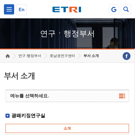
본문 바로가기
주요메뉴 바로가기
하단메뉴 바로가기
En
연구ㆍ행정부서
연구·행정부서
호남권연구센터
부서 소개
부서 소개
메뉴를 선택하세요.
광패키징연구실
소개