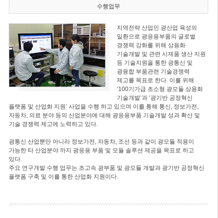
수행업무
지역전략 산업인 광산업 육성의
일환으로 광응용부품의 글로벌
경쟁력 강화를 위해 상용화
기술개발 및 관련 시제품 생산 지원
등 기술지원을 통한 광통신 및
광융합 부품관련 기술경쟁력
제고를 목표로 한다. 이를 위해
‘100기가급 초소형 광모듈 상용화
기술개발’과 ‘광기반 공정혁신
플랫폼 및 산업화 지원’ 사업을 수행 하고 있으며 이를 통해 통신, 정보가전,
자동차, 의료 분야 등의 산업분야에 대해 광응용부품 기술개발 성과 확산 및
기술 경쟁력 제고에 노력하고 있다.
광통신 산업뿐만 아니라 정보가전, 자동차, 조선 등과 같이 광모듈 적용이
가능한 타 산업분야 까지 광응용 부품 및 모듈 솔루션 제공을 목표로 하고
있다.
주요 연구개발 수행 업무는 초고속 광부품 및 광모듈 개발과 광기반 공정혁신
플랫폼 구축 및 이를 통한 산업화 지원이다.