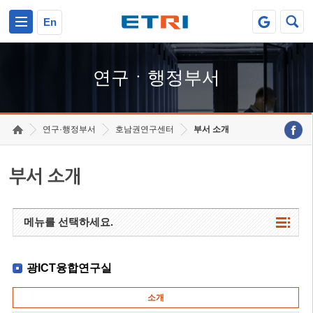
본문 바로가기
주요메뉴 바로가기
하단메뉴 바로가기
En
연구ㆍ행정부서
연구·행정부서
호남권연구센터
부서 소개
부서 소개
메뉴를 선택하세요.
광ICT융합연구실
소개