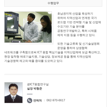
수행업무
호남권지역 산업을 육성하기
위하여 지역산업과 연계된 국가
로드맵 기반 전략형 기술 및 산업체
수요기반 기술 분야를
공동연구개발하고, 특허 시제품
제작 지원 등을 수행하고 있다.
또한 기술교류회 및 신기술설명회
운영을 통하여 상생협력
네트워크를 구축함으로써 ICT 융합 핵심기술을 지역산업체에 보급 확산하고,
현장 밀착형 애로기술지원, 기술상담, 정보제공 등을 통해 지역산업체
기술경쟁력 제고와 매출 증대를 도모하고 있다.
광ICT융합연구실
실장 박형준
062-970-6617
연락처