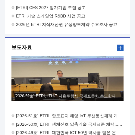
바랍니다.
2026년 8월 한국전자통신연구원장
1. 추진개요

추진목적: ETRI 인력을 기업현장에 파견. 기술지원을
[ETRI] CES 2027 참가기업 모집 공고
실시함으로써 ETRI 개발기술의 사업화를 지원하여
ETRI 기술 스케일업 R&BD 사업 공고
사업화성과를 극대화하고, 지원기업을 강견기업으로 육성하고자
함.
2026년 ETRI 지식재산권 유상양도계약 수요조사 공고
 신청자격: ETRI 협력기업 및 일반 ICT 중소기업*
협력기업: ETRI 창업/연구소기업, 기술이전/출자기업 등 ETRI
개발기술을 사업화하고자 하는 기업
 파견기간: 1년 이상
[최대 3년까지 연속지원 가능]* 연속지원은 지원완료 시점에서
보도자료
당해 지원실적과 차기 지원계획을 평가하여 결정
 기업부담:
연구인력 연봉기준 30 ~ 40%* (1년차) 연봉의 30%, (2 ~ 3년차)
연봉의 40%
 추진일정(1)희망기업 신청/접수(2)희망인력-
희망기업 매칭(3)현장조사/ 선정(심의)(4)협약체결(5)
기업파견8월 3일 ~ 14일
8월 17일 ~ 26일
9월초순
9월 중순
10월 이후* 상기일정은 희망인력-희망기업간 매칭 원활시를
가정한 것으로 상황에 따라 상당기간 일정이 지연될 수 있음. **
(1)희망인력-희망기업간 적합성이 낮다고 판단되거나, (2)
희망인력이 파견의사를 철회할 경우 후속 절차가 진행되지 않을
[2026-52호] ETRI, ITU-T 자율주행차 국제표준화 주도한다
수 있음.2. 현장지원 희망인력 및 상세이력
 희망인력
목록기술분야연구인력번호지원가능 기술반도체/
전자소자A반도체 소자(trasistor/diode) 제작 공정 전자소자 제작
[2026-51호] ETRI, 항로표지 해양 IoT 무선통신체계 개발 나선다
공정(FET / SBD 등 )유기물 반도체 소재 및 소자 설계, 합성 및
제작바이오센서 설계/제작토양/수질/가스 센서 설계/
[2026-50호] ETRI, 생체신호 압축기술 국제표준 채택...의료 AI 시대 연다
제작광소자응용B광 센서 및 응용 시스템시스템 제어 및 데이터
[2026-49호] ETRI, 대한민국 ICT 50년 역사를 담은 온라인 50년사 공개
처리FPGA 제어, VHDL 프로그램 개발Labview, Python, C