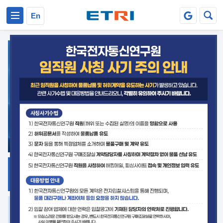
본문 바로가기
주요메뉴 바로가기
En
지식공유
ETRI 오픈소스
플랫폼
거버넌스 대응
발간자료