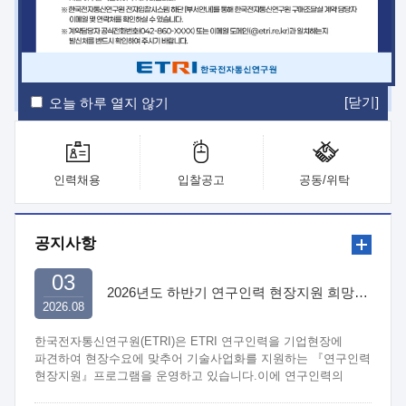
ETRI Insight
ETRI Journal
전자통신동향분석
ETRI 웹진
ETRI 간행물
전자도서관
[닫기]
오늘 하루 열지 않기
인력채용
입찰공고
공동/위탁
공지사항
03
2026년도 하반기 연구인력 현장지원 희망기업 신청/접수
2026.08
한국전자통신연구원(ETRI)은 ETRI 연구인력을 기업현장에
파견하여 현장수요에 맞추어 기술사업화를 지원하는 『연구인력
현장지원』프로그램을 운영하고 있습니다.이에 연구인력의
지원을 희망하는 중소.중견기업에서는 신청하여 주시기