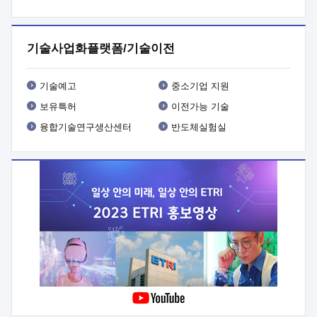
프로그램 개발
 상세이력ㅇ(붙 임1) 대상인력 A 상세이력ㅇ(붙
임2) 대상인력 B 상세이력
3. 신청방법 및 향후일정 등

신청방법: 이메일 (verdi@etri.re.kr)* <별첨양식>을 작성하여
기술사업화플랫폼/기술이전
제출
 문 의 처: ETRI사업화본부 기업성장지원부
기업성장지원전략실ㅇ오경석 책임 연구원 (T. 042-860-5076,
verdi@etri.re.kr)
 제출양식
ㅇ(별첨양식) ETRI연구인력
기술예고
중소기업 지원
현장지원 신청서 (기업)
보유특허
이전가능 기술
융합기술연구생산센터
반도체실험실