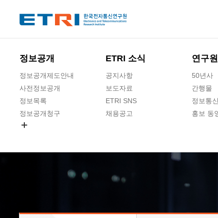
본문 바로가기
주요메뉴 바로가기
하단메뉴 바로가기
정보공개
ETRI 소식
연구원
정보공개제도안내
공지사항
50년사
사전정보공개
보도자료
간행물
정보목록
ETRI SNS
정보통신
정보공개청구
채용공고
홍보 동
경영공시
공공데이터개방
사업실명제