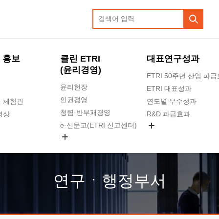
 홍보
클린 ETRI
대표연구성과
(윤리경영)
ETRI 50주년 산업 파
윤리헌장
ETRI 대표성과
인권경영
 체험관
연도별 우수성과
청렴·반부패경영
영상
R&D 파급효과
e-신문고(ETRI 신고센터)
지식공유플랫폼
공익신고
청렴포털 신고
고객의소리
연구ㆍ행정부서
수의계약 현황
부패징계 현황
감사결과공개