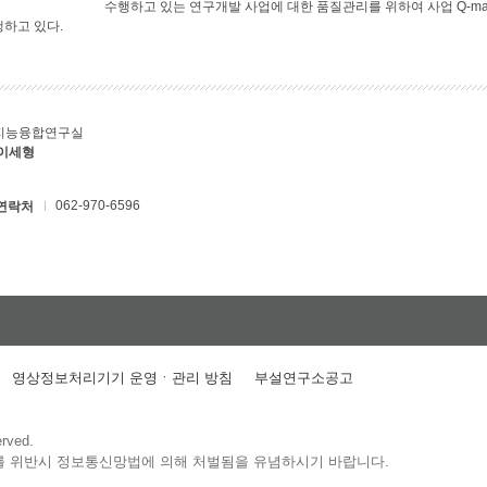
수행하고 있는 연구개발 사업에 대한 품질관리를 위하여 사업 Q-ma
행하고 있다.
지능융합연구실
 이세형
062-970-6596
연락처
영상정보처리기기 운영ㆍ관리 방침
부설연구소공고
erved.
를 위반시 정보통신망법에 의해 처벌됨을 유념하시기 바랍니다.