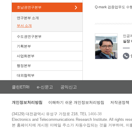
Q-mark 검증업무도 수
호남권연구본부
연구본부 소개
부서 소개
인공
수도권연구본부
실장
기획본부
사업화본부
행정본부
대외협력부
클린ETRI
e-신문고
공익신고
개인정보처리방침
이해하기 쉬운 개인정보처리방침
저작권정책
(34129) 대전광역시 유성구 가정로 218, TEL
1466-38
Electronics and Telecommunications Research Institute.
All rights res
본 홈페이지에 게시된 이메일 주소가 자동수집되는 것을 거부하며, 이