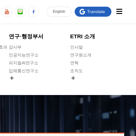
Translate
En
glish
연구·행정부서
ETRI 소개
급효과
감사부
인사말
인공지능연구소
연구원소개
피지컬AI연구소
연혁
입체통신연구소
조직도
공간미디어연구소
기타 공개정보
ADX융합연구소
원규 제·개정 예고
ICT전략연구소
연구원 고객헌장
인공지능안전연구소
ETRI CI
우주항공반도체전략연구단
주요업무연락처
대경권연구본부
찾아오시는길
호남권연구본부