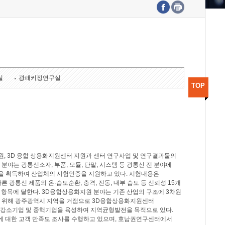
수도권연구본부
기획본부
사업화본부
행정본부
대외협력부
실
광패키징연구실
TOP
, 3D 융합 상용화지원센터 지원과 센터 연구사업 및 연구결과물의
분야는 광통신소자, 부품, 모듈, 단말, 시스템 등 광통신 전 분야에
을 획득하여 산업체의 시험인증을 지원하고 있다. 시험내용은
제시험규격에 따른 광통신 제품의 온·습도순환, 충격, 진동, 내부 습도 등 신뢰성 15개
2개 항목에 달한다. 3D융합상용화지원 분야는 기존 산업의 구조에 3차원
을 위해 광주광역시 지역을 거점으로 3D융합상용화지원센터
 강소기업 및 중핵기업을 육성하여 지역균형발전을 목적으로 있다.
활동에 대한 고객 만족도 조사를 수행하고 있으며, 호남권연구센터에서