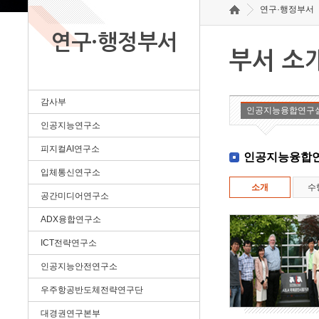
연구·행정부서
연구·행정부서
부서 소
감사부
인공지능융합연구
인공지능연구소
피지컬AI연구소
인공지능융합
입체통신연구소
소개
수
공간미디어연구소
ADX융합연구소
ICT전략연구소
인공지능안전연구소
우주항공반도체전략연구단
대경권연구본부