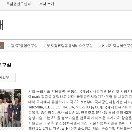
호남권연구센터
부서 소개
개
실
광ICT융합연구실
엣지컴퓨팅응용서비스연구실
에너지지능화연구
연구실
행업무
기업 융합기술 지원협력, 광통신 국제공인시험기관 운영 및 시험지원
Q-mark 검증을 담당하고 있다. 국제공인시험기관 운영 및 시험지원 
대해 국내에서 유일하게 미국 A2LA로부터 국제공인시험기관 자격
Telcordia, IEEE, IEC, TIA/EIA, MIL-STD 등 66개 국
항목 및 중심파장, 반사·삽입손실, 편광모드 분산 등 특성 측정 4
영상기술 또는 3차원 정보기술을 접목하여 새로운 부가가치 창출
지원인프라 구축 및 상용화지원서비스, 기술사업화지원을 통해 3D
또한 1실 1기업 지원, ETRI 신기술설명회 개최, 중소기업 지원