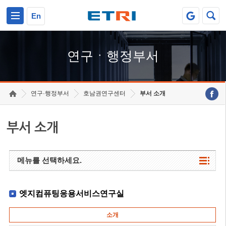
본문 바로가기
주요메뉴 바로가기
하단메뉴 바로가기
En
연구ㆍ행정부서
연구·행정부서
호남권연구센터
부서 소개
부서 소개
메뉴를 선택하세요.
엣지컴퓨팅응용서비스연구실
소개