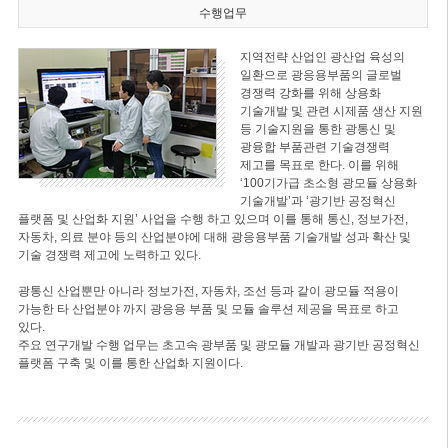
수행업무
지역전략 산업인 광산업 육성의
일환으로 광응용부품의 글로벌
경쟁력 강화를 위해 상용화
기술개발 및 관련 시제품 생산 지원
등 기술지원을 통한 광통신 및
광융합 부품관련 기술경쟁력
제고를 목표로 한다. 이를 위해
‘100기가급 초소형 광모듈 상용화
기술개발’과 ‘광기반 공정혁신
플랫폼 및 산업화 지원’ 사업을 수행 하고 있으며 이를 통해 통신, 정보가전,
자동차, 의료 분야 등의 산업분야에 대해 광응용부품 기술개발 성과 확산 및
기술 경쟁력 제고에 노력하고 있다.
광통신 산업뿐만 아니라 정보가전, 자동차, 조선 등과 같이 광모듈 적용이
가능한 타 산업분야 까지 광응용 부품 및 모듈 솔루션 제공을 목표로 하고
있다.
주요 연구개발 수행 업무는 초고속 광부품 및 광모듈 개발과 광기반 공정혁신
플랫폼 구축 및 이를 통한 산업화 지원이다.