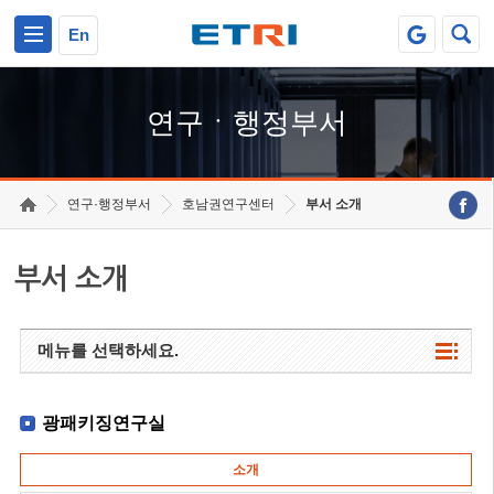
본문 바로가기
주요메뉴 바로가기
하단메뉴 바로가기
En
연구ㆍ행정부서
연구·행정부서
호남권연구센터
부서 소개
부서 소개
메뉴를 선택하세요.
광패키징연구실
소개