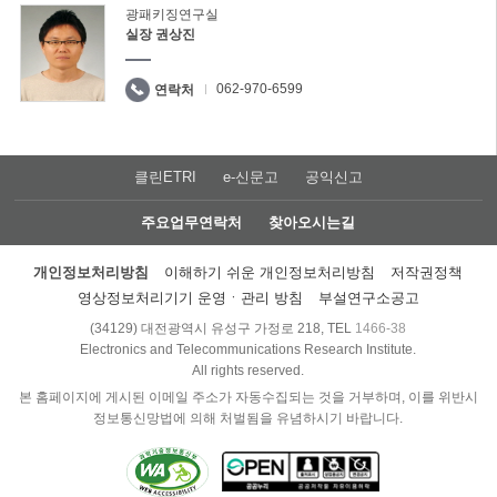
광패키징연구실
실장 권상진
062-970-6599
연락처
클린ETRI
e-신문고
공익신고
주요업무연락처
찾아오시는길
개인정보처리방침
이해하기 쉬운 개인정보처리방침
저작권정책
영상정보처리기기 운영ㆍ관리 방침
부설연구소공고
(34129) 대전광역시 유성구 가정로 218, TEL
1466-38
Electronics and Telecommunications Research Institute.
All rights reserved.
본 홈페이지에 게시된 이메일 주소가 자동수집되는 것을 거부하며, 이를 위반시
정보통신망법에 의해 처벌됨을 유념하시기 바랍니다.