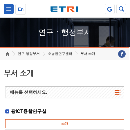
본문 바로가기
주요메뉴 바로가기
하단메뉴 바로가기
En
연구ㆍ행정부서
연구·행정부서
호남권연구센터
부서 소개
부서 소개
메뉴를 선택하세요.
광ICT융합연구실
소개