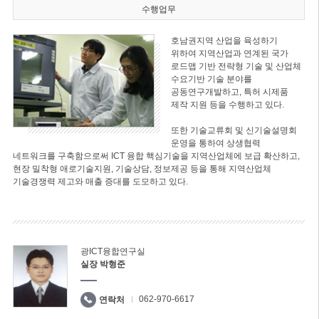
수행업무
호남권지역 산업을 육성하기
위하여 지역산업과 연계된 국가
로드맵 기반 전략형 기술 및 산업체
수요기반 기술 분야를
공동연구개발하고, 특허 시제품
제작 지원 등을 수행하고 있다.
또한 기술교류회 및 신기술설명회
운영을 통하여 상생협력
네트워크를 구축함으로써 ICT 융합 핵심기술을 지역산업체에 보급 확산하고,
현장 밀착형 애로기술지원, 기술상담, 정보제공 등을 통해 지역산업체
기술경쟁력 제고와 매출 증대를 도모하고 있다.
광ICT융합연구실
실장 박형준
062-970-6617
연락처