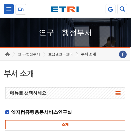
본문 바로가기
주요메뉴 바로가기
하단메뉴 바로가기
En
연구ㆍ행정부서
연구·행정부서
호남권연구센터
부서 소개
부서 소개
메뉴를 선택하세요.
엣지컴퓨팅응용서비스연구실
소개