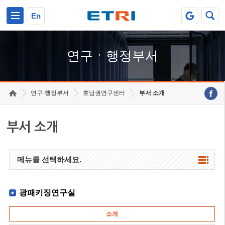
본문 바로가기
주요메뉴 바로가기
하단메뉴 바로가기
En
연구ㆍ행정부서
연구·행정부서
호남권연구센터
부서 소개
부서 소개
메뉴를 선택하세요.
광패키징연구실
소개