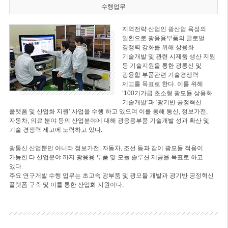
수행업무
지역전략 산업인 광산업 육성의
일환으로 광응용부품의 글로벌
경쟁력 강화를 위해 상용화
기술개발 및 관련 시제품 생산 지원
등 기술지원을 통한 광통신 및
광융합 부품관련 기술경쟁력
제고를 목표로 한다. 이를 위해
‘100기가급 초소형 광모듈 상용화
기술개발’과 ‘광기반 공정혁신
플랫폼 및 산업화 지원’ 사업을 수행 하고 있으며 이를 통해 통신, 정보가전,
자동차, 의료 분야 등의 산업분야에 대해 광응용부품 기술개발 성과 확산 및
기술 경쟁력 제고에 노력하고 있다.
광통신 산업뿐만 아니라 정보가전, 자동차, 조선 등과 같이 광모듈 적용이
가능한 타 산업분야 까지 광응용 부품 및 모듈 솔루션 제공을 목표로 하고
있다.
주요 연구개발 수행 업무는 초고속 광부품 및 광모듈 개발과 광기반 공정혁신
플랫폼 구축 및 이를 통한 산업화 지원이다.