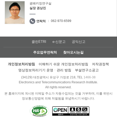
광패키징연구실
실장 권상진
062-970-6599
연락처
클린ETRI
e-신문고
공익신고
주요업무연락처
찾아오시는길
개인정보처리방침
이해하기 쉬운 개인정보처리방침
저작권정책
영상정보처리기기 운영ㆍ관리 방침
부설연구소공고
(34129) 대전광역시 유성구 가정로 218, TEL
1466-38
Electronics and Telecommunications Research Institute.
All rights reserved.
본 홈페이지에 게시된 이메일 주소가 자동수집되는 것을 거부하며, 이를 위반시
정보통신망법에 의해 처벌됨을 유념하시기 바랍니다.