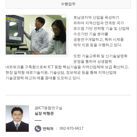
수행업무
호남권지역 산업을 육성하기
위하여 지역산업과 연계된 국가
로드맵 기반 전략형 기술 및 산업체
수요기반 기술 분야를
공동연구개발하고, 특허 시제품
제작 지원 등을 수행하고 있다.
또한 기술교류회 및 신기술설명회
운영을 통하여 상생협력
네트워크를 구축함으로써 ICT 융합 핵심기술을 지역산업체에 보급 확산하고,
현장 밀착형 애로기술지원, 기술상담, 정보제공 등을 통해 지역산업체
기술경쟁력 제고와 매출 증대를 도모하고 있다.
광ICT융합연구실
실장 박형준
062-970-6617
연락처