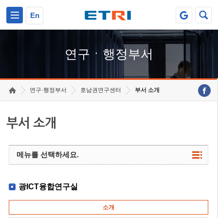
본문 바로가기
주요메뉴 바로가기
하단메뉴 바로가기
En
연구ㆍ행정부서
연구·행정부서
호남권연구센터
부서 소개
부서 소개
메뉴를 선택하세요.
광ICT융합연구실
소개