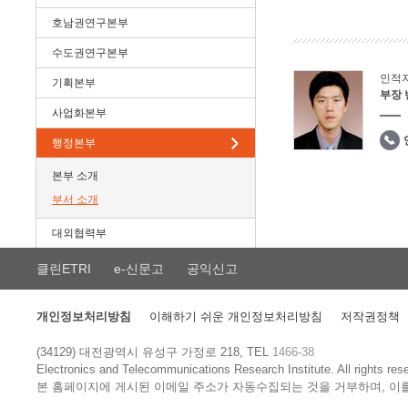
호남권연구본부
수도권연구본부
인적
기획본부
부장
사업화본부
행정본부
본부 소개
부서 소개
대외협력부
클린ETRI
e-신문고
공익신고
개인정보처리방침
이해하기 쉬운 개인정보처리방침
저작권정책
(34129) 대전광역시 유성구 가정로 218, TEL
1466-38
Electronics and Telecommunications Research Institute.
All rights res
본 홈페이지에 게시된 이메일 주소가 자동수집되는 것을 거부하며, 이