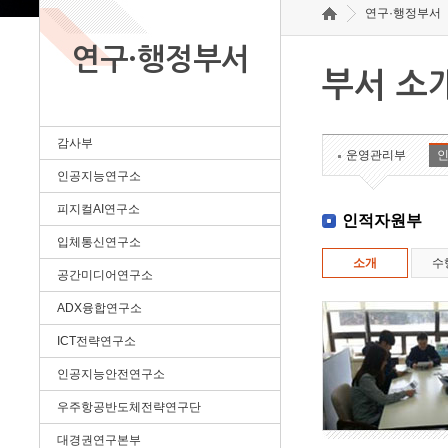
연구·행정부서
연구·행정부서
부서 소
감사부
운영관리부
인공지능연구소
피지컬AI연구소
인적자원부
입체통신연구소
소개
수
공간미디어연구소
ADX융합연구소
ICT전략연구소
인공지능안전연구소
우주항공반도체전략연구단
대경권연구본부