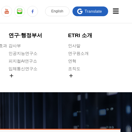
Translate
En
glish
연구·행정부서
ETRI 소개
급효과
감사부
인사말
인공지능연구소
연구원소개
피지컬AI연구소
연혁
입체통신연구소
조직도
공간미디어연구소
기타 공개정보
ADX융합연구소
원규 제·개정 예고
ICT전략연구소
연구원 고객헌장
인공지능안전연구소
ETRI CI
우주항공반도체전략연구단
주요업무연락처
대경권연구본부
찾아오시는길
호남권연구본부