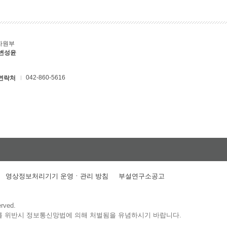
자원부
 변성윤
042-860-5616
연락처
영상정보처리기기 운영ㆍ관리 방침
부설연구소공고
erved.
를 위반시 정보통신망법에 의해 처벌됨을 유념하시기 바랍니다.