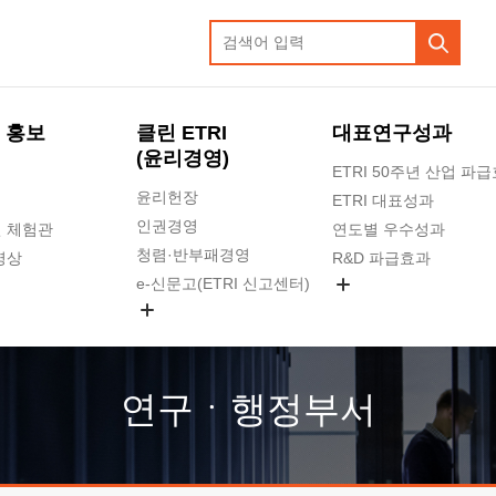
 홍보
클린 ETRI
대표연구성과
(윤리경영)
ETRI 50주년 산업 파
윤리헌장
ETRI 대표성과
인권경영
 체험관
연도별 우수성과
청렴·반부패경영
영상
R&D 파급효과
e-신문고(ETRI 신고센터)
지식공유플랫폼
공익신고
청렴포털 신고
고객의소리
연구ㆍ행정부서
수의계약 현황
부패징계 현황
감사결과공개