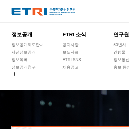
본문 바로가기
주요메뉴 바로가기
하단메뉴 바로가기
정보공개
ETRI 소식
연구원
정보공개제도안내
공지사항
50년사
사전정보공개
보도자료
간행물
정보목록
ETRI SNS
정보통신
정보공개청구
채용공고
홍보 동
경영공시
공공데이터개방
사업실명제